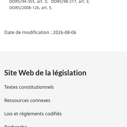
DORS/94-355, art. 3
DORS/98-217, art. 3
DORS/2008-126, art. 5
D
Date de modification :
2026-08-06
é
t
a
Site Web de la législation
i
l
Textes constitutionnels
s
Ressources connexes
d
Lois et règlements codifiés
e