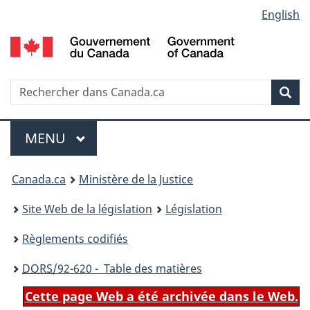
Language
English
Passer
Passer
Passer
au
à
à
selection
contenu
«
la
principal
À
version
propos
HTML
Recherche
R
Rec
de
simplifiée
d
ce
C
Menu
site
MENU
PRINCIPAL
You
Canada.ca
Ministère de la Justice
are
Site Web de la législation
Législation
here:
Règlements codifiés
DORS
/92-620 - Table des matières
Cette page Web a été archivée dans le Web.