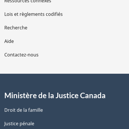
Ressources connexes
d
Lois et règlements codifiés
e
Recherche
l
Aide
a
Contactez-nous
p
a
g
Ministère de la Justice Canada
e
Droit de la famille
Justice pénale