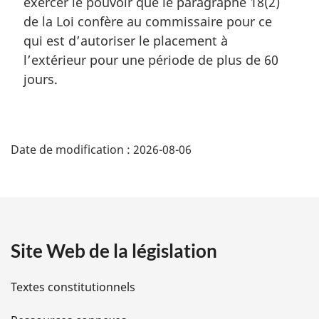
exercer le pouvoir que le paragraphe 18(2)
de la Loi confère au commissaire pour ce
qui est d’autoriser le placement à
l’extérieur pour une période de plus de 60
jours.
D
Date de modification :
2026-08-06
é
t
a
Site Web de la législation
i
l
Textes constitutionnels
s