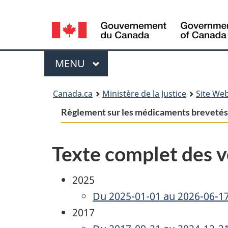
Language
selection
Menu
MENU
PRINCIPAL
You
Canada.ca
Ministère de la Justice
Site Web
are
Règlement sur les médicaments brevetés 
here:
Texte complet des v
2025
Du 2025-01-01 au 2026-06-1
2017