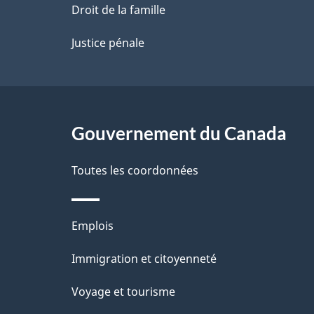
a
Droit de la famille
p
Justice pénale
a
g
Gouvernement du Canada
e
Toutes les coordonnées
Thèmes
Emplois
et
Immigration et citoyenneté
sujets
Voyage et tourisme