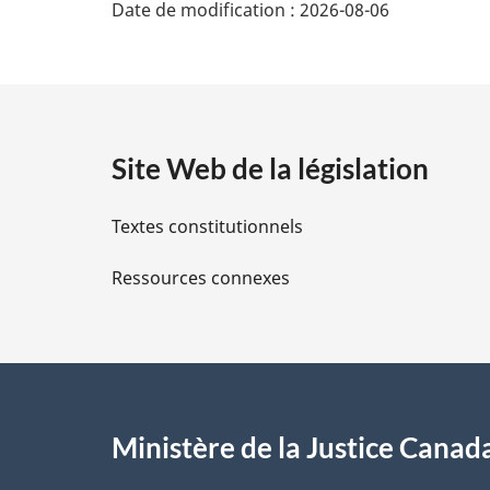
Date de modification :
2026-08-06
é
t
a
Site Web de la législation
i
Textes constitutionnels
l
Ressources connexes
s
d
e
l
Ministère de la Justice Canad