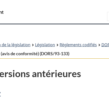
Passer
Passer
Passer
au
à
à
Recherche
contenu
«
la
principal
À
version
propos
HTML
de
simplifiée
ce
 de la législation
Législation
Règlements codifiés
DO
site
(avis de conformité) (DORS/93-133)
ersions antérieures
7