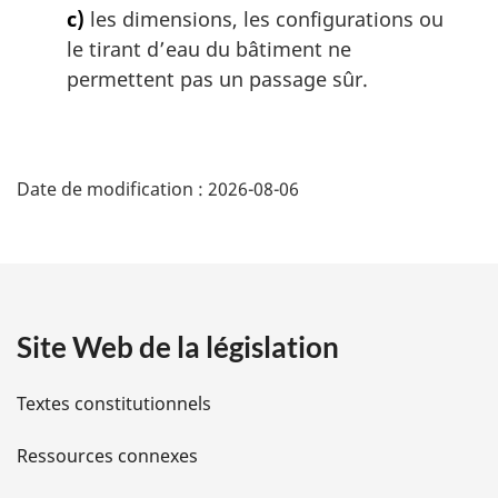
c)
les dimensions, les configurations ou
le tirant d’eau du bâtiment ne
permettent pas un passage sûr.
D
Date de modification :
2026-08-06
é
t
a
Site Web de la législation
i
l
Textes constitutionnels
s
Ressources connexes
d