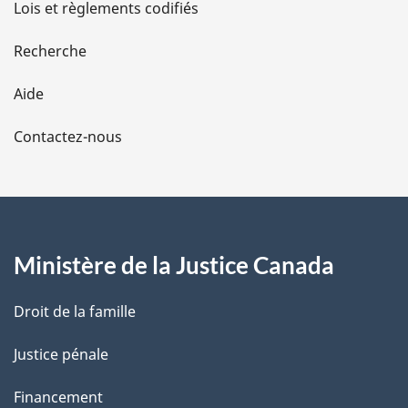
Lois et règlements codifiés
e
Recherche
l
Aide
a
Contactez-nous
p
a
g
Ministère de la Justice Canada
e
Droit de la famille
Justice pénale
Financement