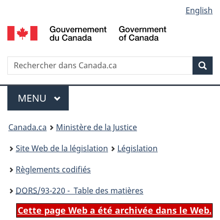
Language
English
Passer
Passer
Passer
au
à
à
selection
contenu
«
la
principal
À
version
propos
HTML
Recherche
R
Rec
de
simplifiée
d
ce
C
Menu
site
MENU
PRINCIPAL
You
Canada.ca
Ministère de la Justice
are
Site Web de la législation
Législation
here:
Règlements codifiés
DORS
/93-220 - Table des matières
Cette page Web a été archivée dans le Web.