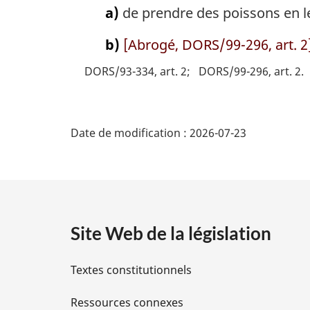
a)
de prendre des poissons en le
b)
[Abrogé, DORS/99-296, art. 2
DORS/93-334, art. 2
DORS/99-296, art. 2
D
Date de modification :
2026-07-23
é
t
a
Site Web de la législation
i
Textes constitutionnels
l
Ressources connexes