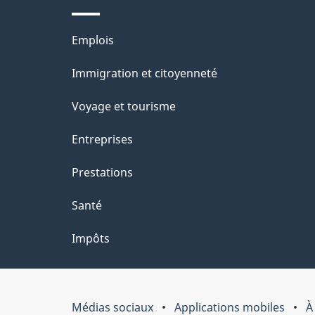
Thèmes
Emplois
et
Immigration et citoyenneté
sujets
Voyage et tourisme
Entreprises
Prestations
Santé
Impôts
Médias sociaux
Applications mobiles
À