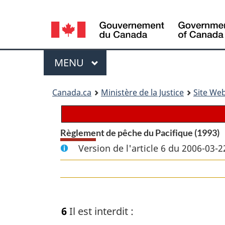
Language
selection
Menu
MENU
PRINCIPAL
You
Canada.ca
Ministère de la Justice
Site Web
are
here:
Règlement de pêche du Pacifique (1993)
Version de l'article 6 du 2006-03-2
6
Il est interdit :