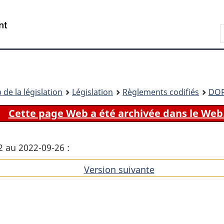
Passer
Passer
Passer
au
à
à
Recherche
contenu
«
la
principal
À
version
propos
HTML
de
simplifiée
ce
 de la législation
Législation
Règlements codifiés
DO
site
Cette page Web a été archivée dans le Web
2 au 2022-09-26 :
Version suivante
de
l'article