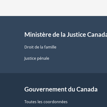
s
d
e
l
Ministère de la Justice Canad
a
Droit de la famille
p
Justice pénale
a
g
Gouvernement du Canada
e
Toutes les coordonnées