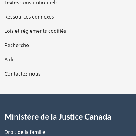
l
Textes constitutionnels
s
Ressources connexes
d
Lois et règlements codifiés
e
Recherche
l
Aide
a
Contactez-nous
p
a
g
Ministère de la Justice Canada
e
Droit de la famille