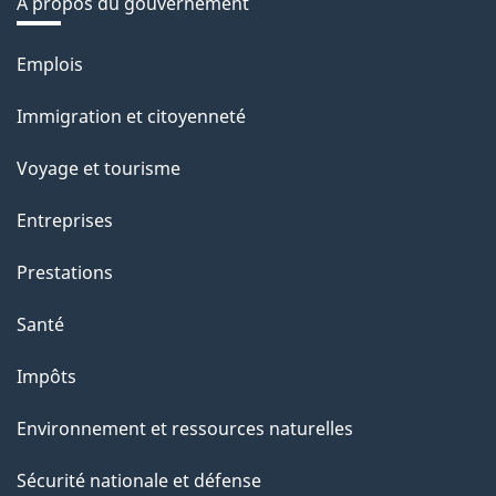
À propos du gouvernement
Thèmes
Emplois
et
Immigration et citoyenneté
sujets
Voyage et tourisme
Entreprises
Prestations
Santé
Impôts
Environnement et ressources naturelles
Sécurité nationale et défense