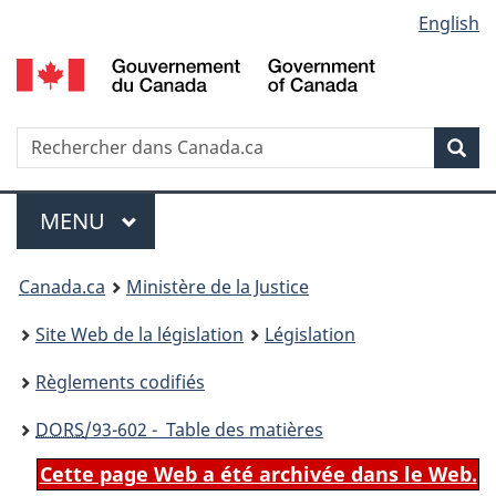
Language
English
Passer
Passer
Passer
au
à
à
selection
contenu
«
la
principal
À
version
propos
HTML
Recherche
R
Rec
de
simplifiée
d
ce
C
Menu
site
MENU
PRINCIPAL
You
Canada.ca
Ministère de la Justice
are
Site Web de la législation
Législation
here:
Règlements codifiés
DORS
/93-602 - Table des matières
Cette page Web a été archivée dans le Web.