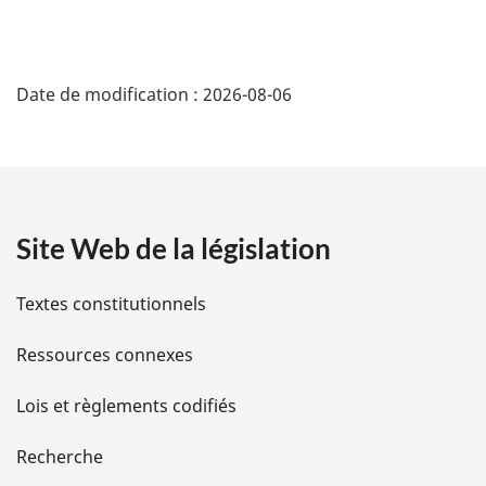
D
Date de modification :
2026-08-06
é
t
a
Site Web de la législation
i
l
Textes constitutionnels
s
Ressources connexes
d
Lois et règlements codifiés
e
Recherche