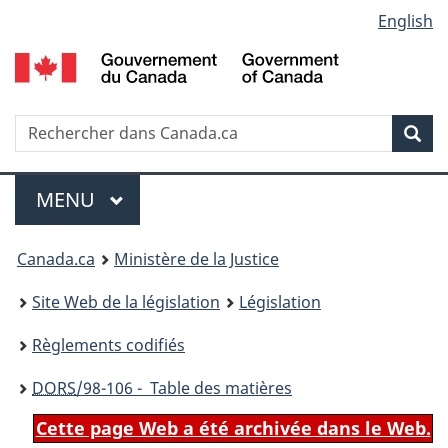
Language
English
Passer
Passer
Passer
au
à
à
selection
contenu
«
la
principal
À
version
propos
HTML
Recherche
R
Rec
de
simplifiée
d
ce
C
Menu
site
MENU
PRINCIPAL
You
Canada.ca
Ministère de la Justice
are
Site Web de la législation
Législation
here:
Règlements codifiés
DORS
/98-106 - Table des matières
Cette page Web a été archivée dans le Web.