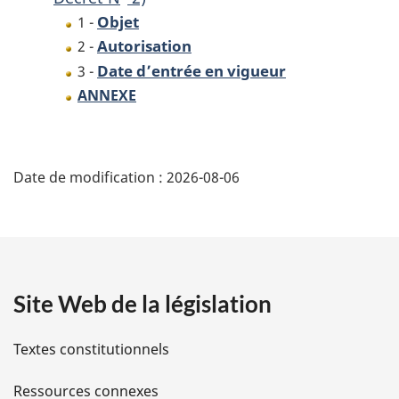
dans
les
dans
Objet
1 -
les
Territoires
les
Autorisation
Territoires
du
Territoires
2 -
du
Nord-
du
Date d’entrée en vigueur
3 -
Nord-
Ouest
Nord-
ANNEXE
Ouest
(1998
Ouest
(1998
Décret
(1998
D
o
Décret
N
Décret
Date de modification :
2026-08-06
o
o
N
2)
N
é
2)
2)
t
a
Site Web de la législation
i
l
Textes constitutionnels
s
Ressources connexes