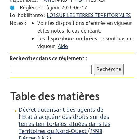
Règlement à jour 2026-06-17
complet
:
complet
Loi habilitante :
LOI SUR LES TERRES TERRITORIALES
:
Décret
:
Notes :
Voir les dispositions d'entrée en vigueur
Décret
autorisant
Décret
et les notes, le cas échéant.
autorisant
des
autorisant
Les dispositions ombrées ne sont pas en
des
agents
des
vigueur.
agents
Aide
de
agents
de
l’État
de
Rechercher dans ce règlement :
l’État
à
l’État
à
acquérir
à
acquérir
des
acquérir
des
droits
des
Table des matières
droits
sur
droits
sur
des
sur
des
terres
des
Décret autorisant des agents de
terres
territoriales
terres
l’État à acquérir des droits sur des
terres territoriales situées dans les
territoriales
situées
territoriales
Territoires du Nord-Ouest (1998
situées
dans
situées
o
Décret N
2)