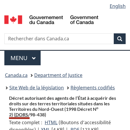
Language
English
Passer
Passer
Passer
au
à
à
selection
contenu
«
la
principal
À
version
propos
HTML
Recherche
R
Rec
de
simplifiée
d
ce
C
Menu
site
MENU
PRINCIPAL
You
Canada.ca
Department of Justice
are
Site Web de la législation
Règlements codifiés
here:
Décret autorisant des agents de l’État à acquérir des
droits sur des terres territoriales situées dans les
o
Territoires du Nord-Ouest (1998 Décret N
2) (
DORS
/98-438)
Texte complet :
HTML
Texte
(Boutons d’accessibilité
disponibles) |
XML
Texte
[4 KB]
complet
|
PDF
Texte
[123 KB]