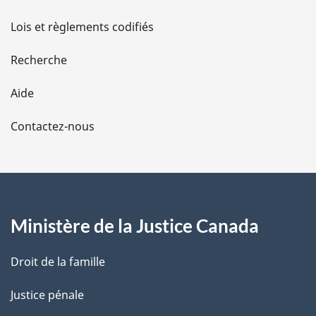
d
Lois et règlements codifiés
e
Recherche
l
Aide
a
Contactez-nous
p
a
g
Ministère de la Justice Canada
e
Droit de la famille
Justice pénale