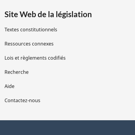
a
Site Web de la législation
i
l
Textes constitutionnels
s
Ressources connexes
d
Lois et règlements codifiés
e
Recherche
l
Aide
a
Contactez-nous
p
a
g