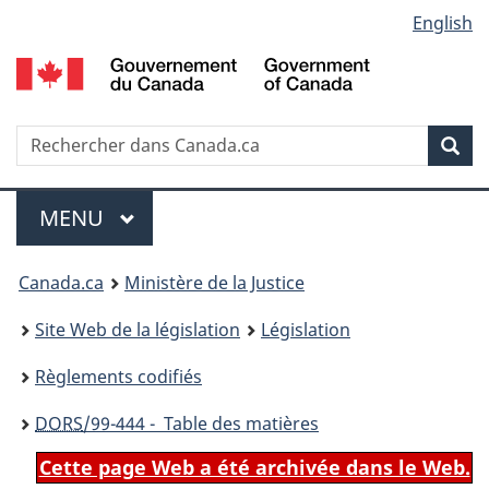
Language
English
Passer
Passer
Passer
au
à
à
selection
contenu
«
la
principal
À
version
propos
HTML
Recherche
R
Rec
de
simplifiée
d
ce
C
Menu
site
MENU
PRINCIPAL
You
Canada.ca
Ministère de la Justice
are
Site Web de la législation
Législation
here:
Règlements codifiés
DORS
/99-444 - Table des matières
Cette page Web a été archivée dans le Web.