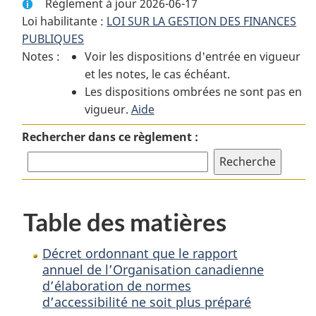
Règlement à jour 2026-06-17
complet
:
complet
Loi habilitante :
LOI SUR LA GESTION DES FINANCES
:
Décret
:
PUBLIQUES
Décret
ordonnant
Décret
Notes :
Voir les dispositions d'entrée en vigueur
ordonnant
que
ordonnant
et les notes, le cas échéant.
que
le
que
Les dispositions ombrées ne sont pas en
le
rapport
le
vigueur.
rapport
Aide
annuel
rapport
annuel
de
annuel
Rechercher dans ce règlement :
de
l’Organisation
de
l’Organisation
canadienne
l’Organisation
canadienne
d’élaboration
canadienne
d’élaboration
de
d’élaboration
Table des matières
de
normes
de
normes
d’accessibilité
normes
d’accessibilité
ne
d’accessibilité
Décret ordonnant que le rapport
ne
soit
ne
annuel de l’Organisation canadienne
d’élaboration de normes
soit
plus
soit
d’accessibilité ne soit plus préparé
plus
préparé
plus