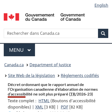
Language
English
Passer
Passer
Passer
au
à
à
selection
contenu
«
la
principal
À
version
propos
HTML
Recherche
R
Rec
de
simplifiée
d
ce
C
Menu
site
MENU
PRINCIPAL
You
Canada.ca
Department of Justice
are
Site Web de la législation
Règlements codifiés
here:
Décret ordonnant que le rapport annuel de
l’Organisation canadienne d’élaboration de normes
d’accessibilité ne soit plus préparé (
TR
/2026-23)
Texte complet :
HTML
Texte
(Boutons d’accessibilité
disponibles) |
XML
Texte
[3 KB]
complet
|
PDF
Texte
[82 KB]