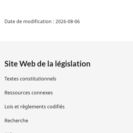
préparé
préparé
D
Date de modification :
2026-08-06
é
t
a
Site Web de la législation
i
l
Textes constitutionnels
s
Ressources connexes
d
Lois et règlements codifiés
e
Recherche
l