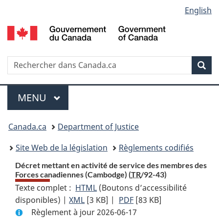
Language
English
Passer
Passer
Passer
au
à
à
selection
contenu
«
la
principal
À
version
propos
HTML
Recherche
R
Rec
de
simplifiée
d
ce
C
Menu
site
MENU
PRINCIPAL
You
Canada.ca
Department of Justice
are
Site Web de la législation
Règlements codifiés
here:
Décret mettant en activité de service des membres des
Forces canadiennes (Cambodge) (
TR
/92-43)
Texte complet :
HTML
Texte
(Boutons d’accessibilité
disponibles) |
XML
Texte
[3 KB]
complet
|
PDF
Texte
[83 KB]
Règlement à jour 2026-06-17
complet
:
complet