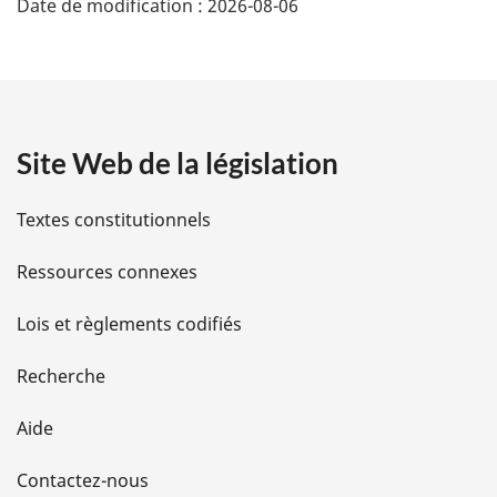
Date de modification :
2026-08-06
é
t
a
Site Web de la législation
i
l
Textes constitutionnels
s
Ressources connexes
d
Lois et règlements codifiés
e
Recherche
l
Aide
a
Contactez-nous