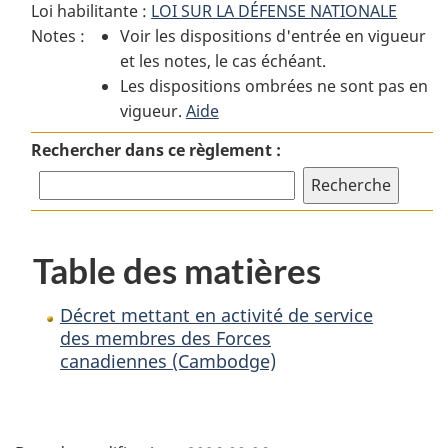
Loi habilitante :
LOI SUR LA DÉFENSE NATIONALE
:
Décret
:
Notes :
Voir les dispositions d'entrée en vigueur
Décret
mettant
Décret
et les notes, le cas échéant.
mettant
en
mettant
Les dispositions ombrées ne sont pas en
en
activité
en
vigueur.
activité
Aide
de
activité
de
service
de
Rechercher dans ce règlement :
service
des
service
des
membres
des
membres
des
membres
des
Forces
des
Table des matières
Forces
canadiennes
Forces
canadiennes
(Cambodge)
canadiennes
(Cambodge)
(Cambodge)
Décret mettant en activité de service
des membres des Forces
canadiennes (Cambodge)
D