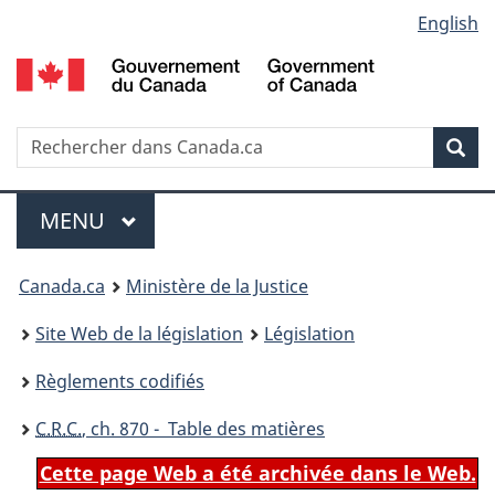
Language
English
Passer
Passer
Passer
au
à
à
selection
contenu
«
la
principal
À
version
propos
HTML
Recherche
R
Rec
de
simplifiée
d
ce
C
Menu
site
MENU
PRINCIPAL
You
Canada.ca
Ministère de la Justice
are
Site Web de la législation
Législation
here:
Règlements codifiés
C.R.C.
, ch. 870 - Table des matières
Cette page Web a été archivée dans le Web.