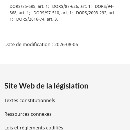
DORS/85-685, art. 1
DORS/87-626, art. 1
DORS/94-
568, art. 1
DORS/97-510, art. 1
DORS/2003-292, art.
1
DORS/2016-74, art. 3
D
Date de modification :
2026-08-06
é
t
a
Site Web de la législation
i
l
Textes constitutionnels
s
Ressources connexes
d
Lois et règlements codifiés