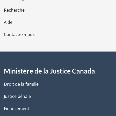
e
Recherche
l
Aide
a
Contactez-nous
p
a
g
Ministère de la Justice Canada
e
Droit de la famille
Justice pénale
Financement