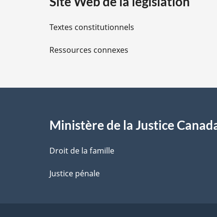
Site Web de la législation
i
Textes constitutionnels
l
Ressources connexes
s
d
e
l
Ministère de la Justice Canad
a
Droit de la famille
p
Justice pénale
a