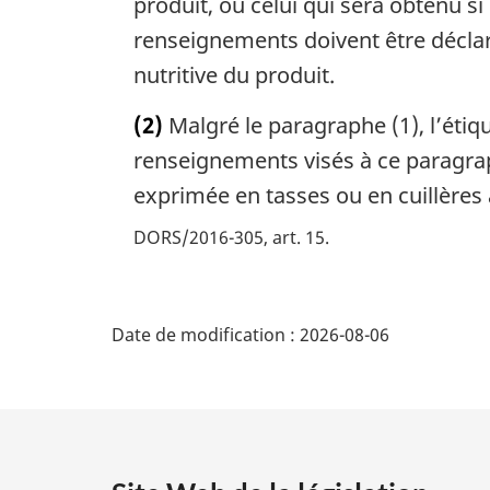
produit, ou celui qui sera obtenu si
renseignements doivent être déclaré
nutritive du produit.
(2)
Malgré le paragraphe (1), l’étiq
renseignements visés à ce paragraphe
exprimée en tasses ou en cuillères
DORS/2016-305, art. 15
D
Date de modification :
2026-08-06
é
t
a