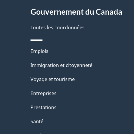
g
Gouvernement du Canada
e
Toutes les coordonnées
Thèmes
Emplois
et
Immigration et citoyenneté
sujets
Voyage et tourisme
Entreprises
Prestations
Santé