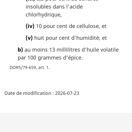
insolubles dans l’acide
chlorhydrique,
(iv)
10 pour cent de cellulose, et
(v)
huit pour cent d’humidité; et
b)
au moins 13 millilitres d’huile volatile
par 100 grammes d’épice.
DORS/79-659, art. 1
D
Date de modification :
2026-07-23
é
t
a