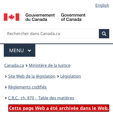
Language
English
Passer
Passer
Passer
au
à
à
selection
contenu
«
la
principal
À
version
propos
HTML
Recherche
R
Rec
de
simplifiée
d
ce
C
Menu
site
MENU
PRINCIPAL
You
Canada.ca
Ministère de la Justice
are
Site Web de la législation
Législation
here:
Règlements codifiés
C.R.C.
, ch. 870 - Table des matières
Cette page Web a été archivée dans le Web.