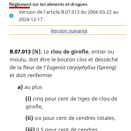
Règlement sur les aliments et drogues
Version de l'article B.07.013 du 2006-03-22 au
2024-12-17 :
Version suivante
de
l'article
B.07.013
[N].
Le
clou de girofle
, entier ou
moulu, doit être le bouton clos et desséché
de la fleur de l’
Eugenia caryophyllus (Spreng)
et doit renfermer
a)
au plus
(i)
cinq pour cent de tiges de clou de
girofle,
(ii)
six pour cent de cendres totales,
(iii)
0,5 pour cent de cendres