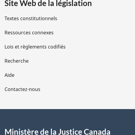
Site Web de la législation
i
l
Textes constitutionnels
s
Ressources connexes
d
Lois et règlements codifiés
e
Recherche
l
Aide
a
Contactez-nous
p
a
g
Ministère de la Justice Canada
e