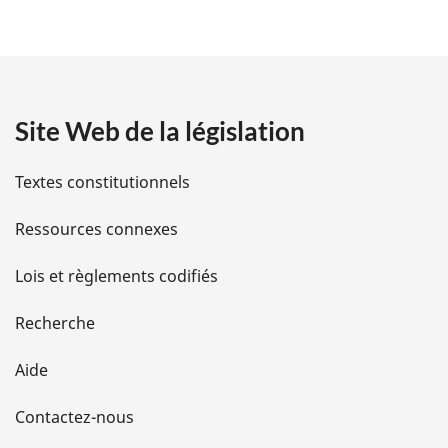
é
t
a
Site Web de la législation
i
l
Textes constitutionnels
s
Ressources connexes
d
Lois et règlements codifiés
e
Recherche
l
Aide
a
Contactez-nous
p