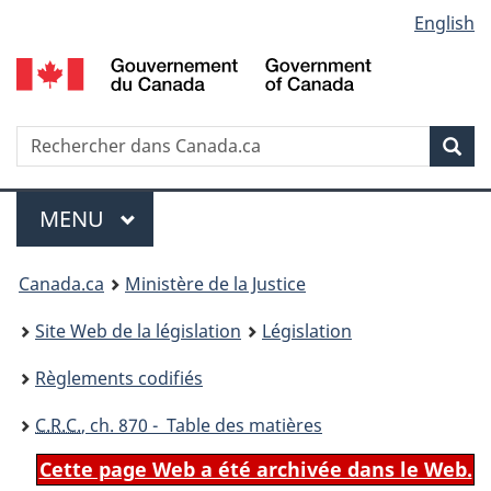
Language
English
Passer
Passer
Passer
au
à
à
selection
contenu
«
la
principal
À
version
propos
HTML
Recherche
R
Rec
de
simplifiée
d
ce
C
Menu
site
MENU
PRINCIPAL
You
Canada.ca
Ministère de la Justice
are
Site Web de la législation
Législation
here:
Règlements codifiés
C.R.C.
, ch. 870 - Table des matières
Cette page Web a été archivée dans le Web.