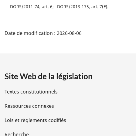
DORS/2011-74, art. 6
DORS/2013-175, art. 7(F)
D
Date de modification :
2026-08-06
é
t
a
Site Web de la législation
i
l
Textes constitutionnels
s
Ressources connexes
d
Lois et règlements codifiés
e
Recherche