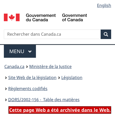
Language
English
Passer
Passer
Passer
au
à
à
selection
contenu
«
la
principal
À
version
propos
HTML
Recherche
R
Rec
de
simplifiée
d
ce
C
Menu
site
MENU
PRINCIPAL
You
Canada.ca
Ministère de la Justice
are
Site Web de la législation
Législation
here:
Règlements codifiés
DORS
/2002-156 - Table des matières
Cette page Web a été archivée dans le Web.