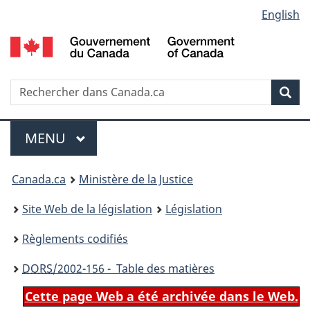
Language
English
Passer
Passer
Passer
au
à
à
selection
contenu
«
la
principal
À
version
propos
HTML
Recherche
R
Rec
de
simplifiée
d
ce
C
Menu
site
MENU
PRINCIPAL
You
Canada.ca
Ministère de la Justice
are
Site Web de la législation
Législation
here:
Règlements codifiés
DORS
/2002-156 - Table des matières
Cette page Web a été archivée dans le Web.