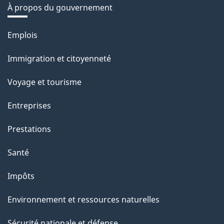
À propos du gouvernement
Thèmes
Emplois
et
Immigration et citoyenneté
sujets
Voyage et tourisme
Entreprises
Prestations
Santé
Impôts
Environnement et ressources naturelles
Sécurité nationale et défense