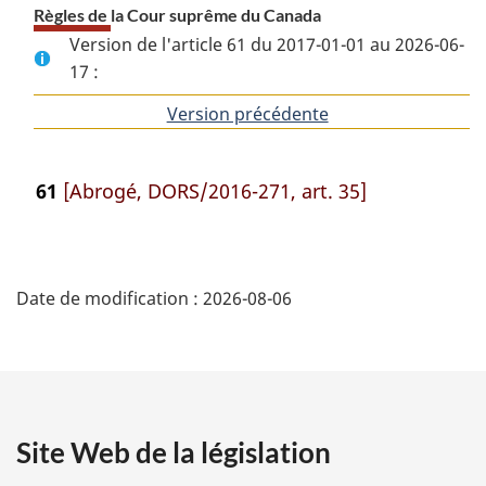
Règles de la Cour suprême du Canada
Version de l'article 61 du 2017-01-01 au 2026-06-
17 :
Version précédente
de
l'article
61
[Abrogé, DORS/2016-271, art. 35]
D
Date de modification :
2026-08-06
é
t
a
Site Web de la législation
i