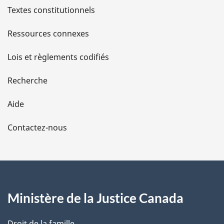
l
Textes constitutionnels
s
Ressources connexes
d
Lois et règlements codifiés
e
Recherche
l
Aide
a
Contactez-nous
p
a
g
Ministère de la Justice Canada
e
Droit de la famille