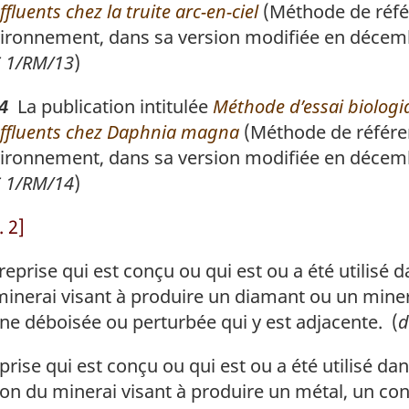
fluents chez la truite arc-en-ciel
(Méthode de réfé
’Environnement, dans sa version modifiée en décem
S 1/RM/13
)
La publication intitulée
Méthode d’essai biologi
4
effluents chez
Daphnia magna
(Méthode de référe
’Environnement, dans sa version modifiée en décem
S 1/RM/14
)
 2]
rise qui est conçu ou qui est ou a été utilisé da
minerai visant à produire un diamant ou un miner
one déboisée ou perturbée qui y est adjacente. (
d
se qui est conçu ou qui est ou a été utilisé dans
on du minerai visant à produire un métal, un co