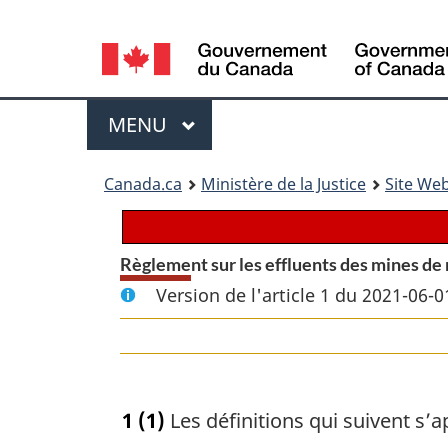
Language
selection
Menu
MENU
PRINCIPAL
You
Canada.ca
Ministère de la Justice
Site Web
are
here:
Règlement sur les effluents des mines de
Version de l'article 1 du 2021-06-0
1
(1)
Les définitions qui suivent s’