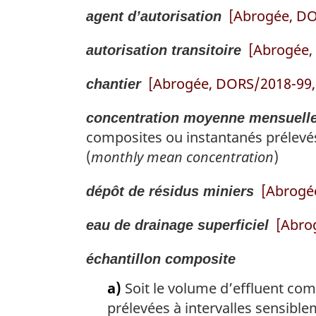
[Abrogée, DO
agent d’autorisation
[Abrogée, 
autorisation transitoire
[Abrogée, DORS/2018-99, 
chantier
concentration moyenne mensuell
composites ou instantanés prélevés
(
monthly mean concentration
)
[Abrogée
dépôt de résidus miniers
[Abro
eau de drainage superficiel
échantillon composite
a)
Soit le volume d’effluent comp
prélevées à intervalles sensibl