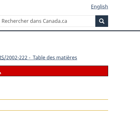
English
Rechercher
Recherche
dans
Canada.ca
RS
/2002-222 - Table des matières
.
le