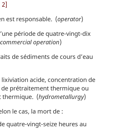
 2]
en est responsable. (
operator
)
une période de quatre-vingt-dix
commercial operation
)
raits de sédiments de cours d’eau
xiviation acide, concentration de
bi de prétraitement thermique ou
t thermique. (
hydrometallurgy
)
lon le cas, la mort de :
de quatre-vingt-seize heures au