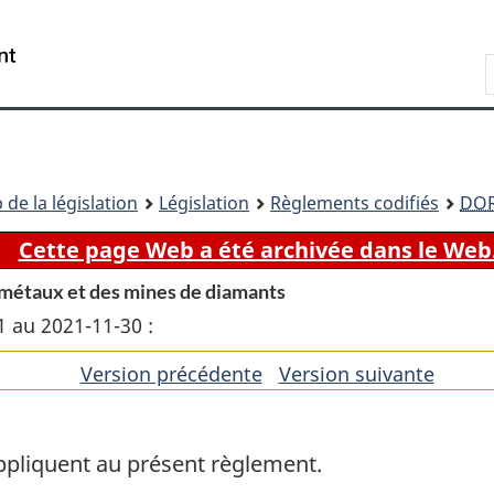
Passer
Passer
Passer
au
à
à
Recherche
contenu
«
la
principal
À
version
propos
HTML
de
simplifiée
ce
 de la législation
Législation
Règlements codifiés
DO
site
Cette page Web a été archivée dans le Web
 métaux et des mines de diamants
1 au 2021-11-30 :
Version précédente
de
Version suivante
de
l'article
l'artic
appliquent au présent règlement.