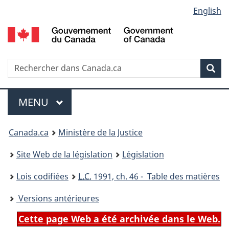
Language
English
Passer
Passer
Passer
au
à
à
selection
contenu
«
la
principal
À
version
propos
HTML
Recherche
R
Rec
de
simplifiée
d
ce
C
Menu
site
MENU
PRINCIPAL
You
Canada.ca
Ministère de la Justice
are
Site Web de la législation
Législation
here:
Lois codifiées
L.C.
1991, ch. 46 - Table des matières
Versions antérieures
Cette page Web a été archivée dans le Web.