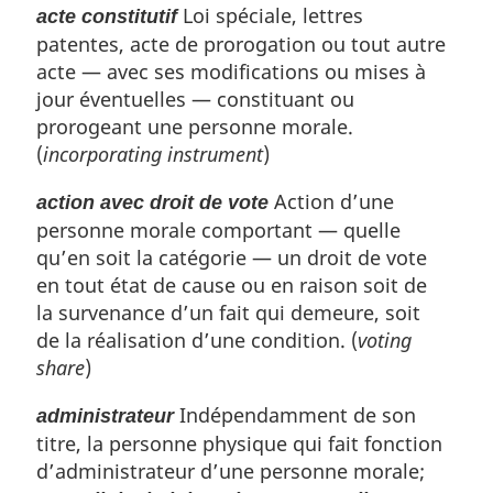
Loi spéciale, lettres
acte constitutif
a
patentes, acte de prorogation ou tout autre
r
g
acte — avec ses modifications ou mises à
i
jour éventuelles — constituant ou
n
prorogeant une personne morale.
a
(
incorporating instrument
)
l
e
Action d’une
action avec droit de vote
:
personne morale comportant — quelle
qu’en soit la catégorie — un droit de vote
en tout état de cause ou en raison soit de
la survenance d’un fait qui demeure, soit
de la réalisation d’une condition. (
voting
share
)
Indépendamment de son
administrateur
titre, la personne physique qui fait fonction
d’administrateur d’une personne morale;