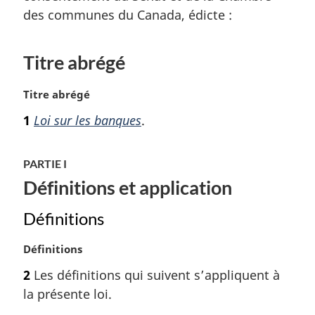
des communes du Canada, édicte :
Titre abrégé
N
Titre abrégé
o
1
Loi sur les banques
.
t
e
m
PARTIE I
a
Définitions et application
r
g
Définitions
i
n
N
Définitions
a
o
l
2
Les définitions qui suivent s’appliquent à
t
e
la présente loi.
e
:
m