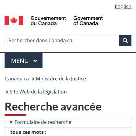
Language
English
Passer
Passer
Passer
au
Ã
Ã
selection
contenu
Â«
la
principal
Ã€
version
propos
HTML
Recherche
R
Rec
de
simplifiÃ©e
d
ce
C
Menu
site
MENU
PRINCIPAL
Vous
Canada.ca
Ministère de la Justice
etes
Site Web de la législation
ici
Recherche avancée
:
Formulaire de recherche
tous ces mots :