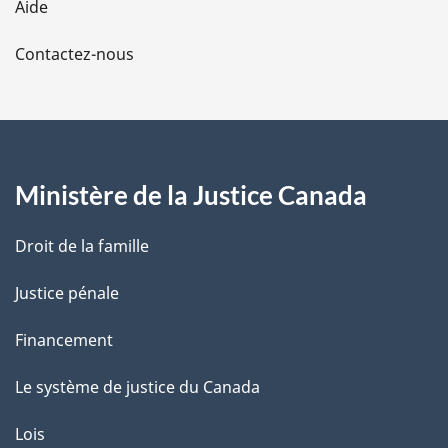
e
Aide
l
Contactez-nous
a
p
a
Ministère de la Justice Canada
g
Droit de la famille
e
Justice pénale
Financement
Le système de justice du Canada
Lois