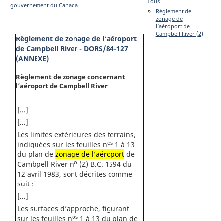
Tous
gouvernement du Canada
Règlement de
zonage de
l’aéroport de
Campbell River (2)
Règlement de zonage de l’aéroport
de Campbell River - DORS/84-127
(ANNEXE)
Règlement de zonage concernant
l’aéroport de Campbell River
[...]
[...]
Les limites extérieures des terrains,
os
indiquées sur les feuilles n
1 à 13
du plan de
zonage de l’aéroport
de
o
Cambpell River n
(Z) B.C. 1594 du
12 avril 1983, sont décrites comme
suit :
[...]
Les surfaces d’approche, figurant
os
sur les feuilles n
1 à 13 du plan de