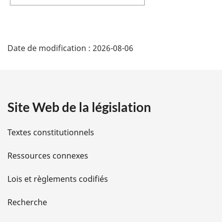
D
Date de modification :
2026-08-06
Ã
©
t
Site Web de la législation
a
Textes constitutionnels
i
Ressources connexes
l
Lois et règlements codifiés
s
d
Recherche