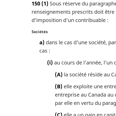
150
(1)
Sous réserve du paragraphe (
t
e
renseignements prescrits doit être
m
d’imposition d’un contribuable :
a
r
N
Sociétés
g
o
i
a)
dans le cas d’une société, par 
t
n
e
cas :
a
m
l
a
(i)
au cours de l’année, l’un de
e
r
:
g
(A)
la société réside au C
i
n
(B)
elle exploite une entr
a
entreprise au Canada au 
l
par elle en vertu du para
e
:
(C)
elle a un gain en capi