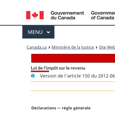
Language
selection
Menu
MENU
PRINCIPAL
You
Canada.ca
Ministère de la Justice
Site Web
are
here:
Loi de l’impôt sur le revenu
Version de l'article 150 du 2012-0
N
Déclarations — règle générale
o