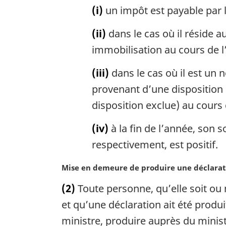
g
(i)
un impôt est payable par l
:
i
n
(ii)
dans le cas où il réside 
a
l
immobilisation au cours de l
e
:
(iii)
dans le cas où il est un n
provenant d’une disposition
disposition exclue) au cours 
(iv)
à la fin de l’année, son 
respectivement, est positif.
N
Mise en demeure de produire une déclarat
o
(2)
Toute personne, qu’elle soit ou 
t
e
et qu’une déclaration ait été produ
m
ministre, produire auprès du minist
a