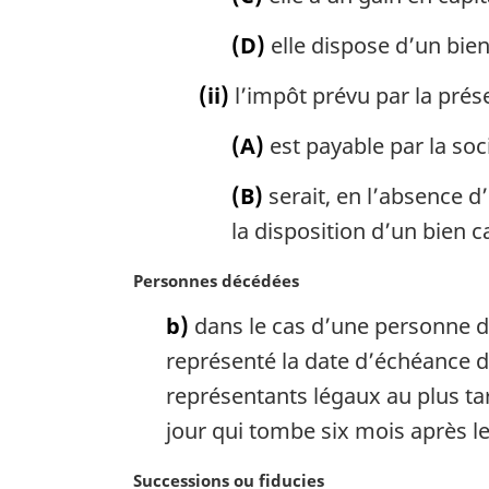
(D)
elle dispose d’un bie
(ii)
l’impôt prévu par la prése
(A)
est payable par la soc
(B)
serait, en l’absence d
la disposition d’un bien c
N
Personnes décédées
o
b)
dans le cas d’une personne dé
t
e
représenté la date d’échéance de
m
représentants légaux au plus tar
a
jour qui tombe six mois après le
r
g
N
Successions ou fiducies
i