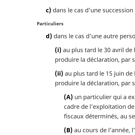
o
n
c)
dans le cas d’une succession o
t
a
e
l
N
Particuliers
m
e
o
a
:
d)
dans le cas d’une autre pers
t
r
e
g
(i)
au plus tard le 30 avril de
m
i
a
produire la déclaration, par 
n
r
a
g
(ii)
au plus tard le 15 juin de
l
i
e
produire la déclaration, par s
n
:
a
(A)
un particulier qui a e
l
cadre de l’exploitation de
e
:
fiscaux déterminés, au s
(B)
au cours de l’année, l’