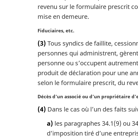
revenu sur le formulaire prescrit c
r
g
mise en demeure.
i
n
N
Fiduciaires, etc.
a
o
(3)
Tous syndics de faillite, cession
l
t
e
e
personnes qui administrent, gèrent, 
:
m
personne ou s’occupent autrement d
a
produit de déclaration pour une ann
r
g
selon le formulaire prescrit, du re
i
n
N
Décès d’un associé ou d’un propriétaire d’
a
o
(4)
Dans le cas où l’un des faits suiv
l
t
e
e
a)
les paragraphes 34.1(9) ou 34
:
m
a
d’imposition tiré d’une entrepri