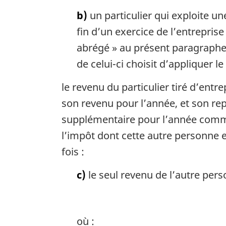
r
g
b)
un particulier qui exploite u
i
fin d’un exercice de l’entrepris
n
abrégé » au présent paragraphe) 
a
l
de celui-ci choisit d’appliquer 
e
:
le revenu du particulier tiré d’entr
son revenu pour l’année, et son rep
supplémentaire pour l’année comme 
l’impôt dont cette autre personne e
fois :
c)
le seul revenu de l’autre pers
où :