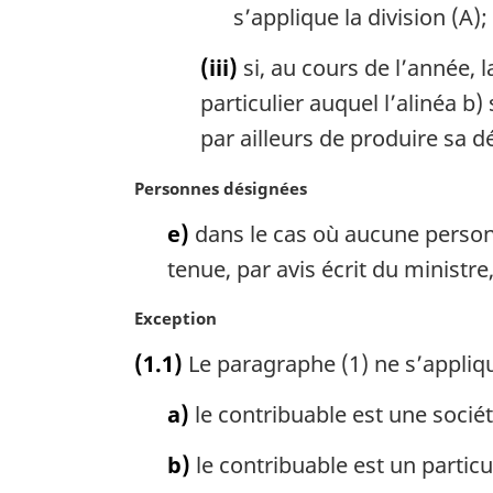
s’applique la division (A);
(iii)
si, au cours de l’année, l
particulier auquel l’alinéa b)
par ailleurs de produire sa d
N
Personnes désignées
o
e)
dans le cas où aucune personne
t
e
tenue, par avis écrit du ministre
m
a
N
Exception
r
o
(1.1)
Le paragraphe (1) ne s’appliqu
g
t
i
e
a)
le contribuable est une socié
n
m
a
a
b)
le contribuable est un particuli
l
r
e