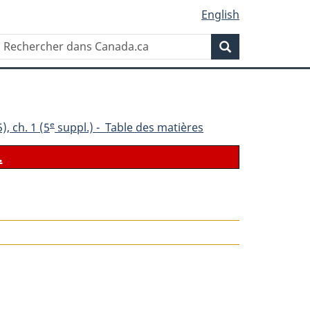
English
Rechercher
Recherche
dans
Canada.ca
e
), ch. 1 (5
suppl.) - Table des matières
.
le