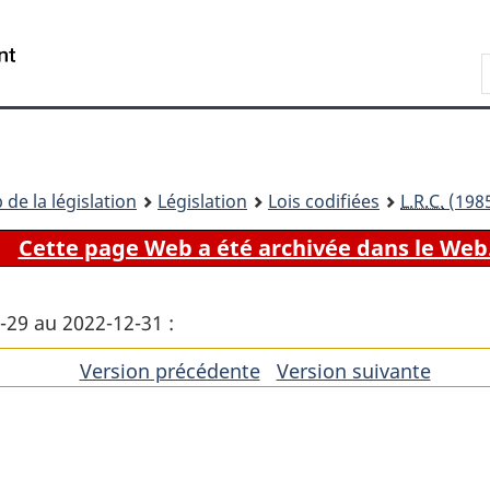
Passer
Passer
Passer
au
à
à
Recherche
contenu
«
la
principal
À
version
propos
HTML
de
simplifiée
ce
 de la législation
Législation
Lois codifiées
L.R.C.
(1985
site
Cette page Web a été archivée dans le Web
6-29 au 2022-12-31 :
Version précédente
de
Version suivante
de
l'article
l'artic