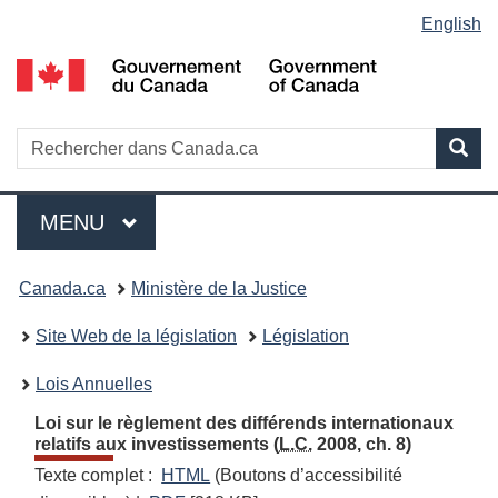
Language
English
Passer
Passer
Passer
au
à
à
selection
contenu
«
la
principal
À
version
propos
HTML
Recherche
R
Rec
de
simplifiée
d
ce
C
Menu
site
MENU
PRINCIPAL
Vous
Canada.ca
Ministère de la Justice
etes
Site Web de la législation
Législation
ici
Lois Annuelles
:
Loi sur le règlement des différends internationaux
relatifs aux investissements (
L.C.
2008, ch. 8)
Texte complet :
HTML
Texte
(Boutons d’accessibilité