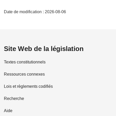
D
Date de modification :
2026-08-06
é
t
a
Site Web de la législation
i
l
Textes constitutionnels
s
Ressources connexes
d
Lois et règlements codifiés
e
Recherche
l
Aide