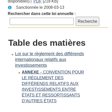
disponibles) |
PDF
Texte
[218 KB]
complet
Sanctionnée le 2008-03-13
complet
:
:
Loi
Rechercher dans cette loi annuelle :
Loi
sur
sur
le
le
règlement
règlement
des
Table des matières
des
différends
différends
internationaux
Loi sur le règlement des différends
internationaux
relatifs
internationaux relatifs aux
relatifs
aux
investissements
aux
investissements
- CONVENTION POUR
ANNEXE
investissements
LE RÈGLEMENT DES
DIFFÉRENDS RELATIFS AUX
INVESTISSEMENTS ENTRE
ÉTATS ET RESSORTISSANTS
D’AUTRES ÉTATS