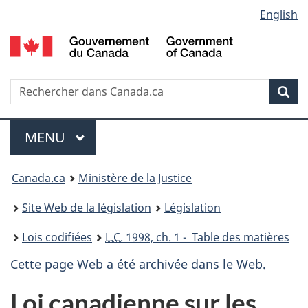
Language
English
Passer
Passer
Passer
au
à
à
selection
contenu
«
la
principal
À
version
propos
HTML
Recherche
R
Rec
de
simplifiée
d
ce
C
Menu
site
MENU
PRINCIPAL
You
Canada.ca
Ministère de la Justice
are
Site Web de la législation
Législation
here:
Lois codifiées
L.C.
1998, ch. 1 - Table des matières
Cette page Web a été archivée dans le Web.
Loi canadienne sur les