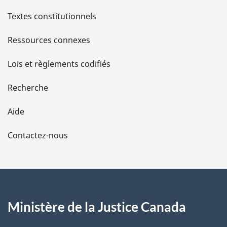
l
Textes constitutionnels
s
Ressources connexes
d
Lois et règlements codifiés
e
Recherche
l
Aide
a
Contactez-nous
p
a
g
Ministère de la Justice Canada
e