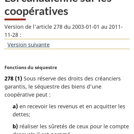
coopératives
Version de l'article 278 du 2003-01-01 au 2011-
11-28 :
Version suivante
de
l'article
N
Fonctions du séquestre
o
278
(1)
Sous réserve des droits des créanciers
t
garantis, le séquestre des biens d’une
e
m
coopérative peut :
a
a)
en recevoir les revenus et en acquitter les
r
g
dettes;
i
b)
réaliser les sûretés de ceux pour le compte
n
a