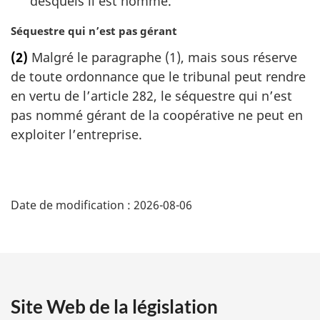
desquels il est nommé.
l
e
N
Séquestre qui n’est pas gérant
:
o
(2)
Malgré le paragraphe (1), mais sous réserve
t
de toute ordonnance que le tribunal peut rendre
e
m
en vertu de l’article 282, le séquestre qui n’est
a
pas nommé gérant de la coopérative ne peut en
r
exploiter l’entreprise.
g
i
n
D
a
l
Date de modification :
2026-08-06
é
e
:
t
a
Site Web de la législation
i