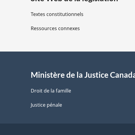
i
Textes constitutionnels
l
Ressources connexes
s
d
e
l
Ministère de la Justice Canad
a
Droit de la famille
p
Justice pénale
a
g