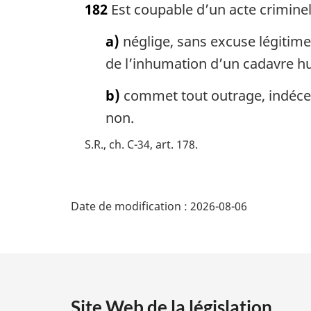
182
Est coupable d’un acte crimine
t
e
a)
néglige, sans excuse légitime,
m
a
de l’inhumation d’un cadavre h
r
g
b)
commet tout outrage, indéce
i
non.
n
a
S.R., ch. C-34, art. 178
l
e
D
:
Date de modification :
2026-08-06
é
t
a
Site Web de la législation