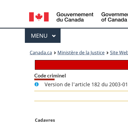
Language
selection
Menu
MENU
PRINCIPAL
You
Canada.ca
Ministère de la Justice
Site Web
are
here:
Code criminel
Version de l'article 182 du 2003-0
N
Cadavres
o