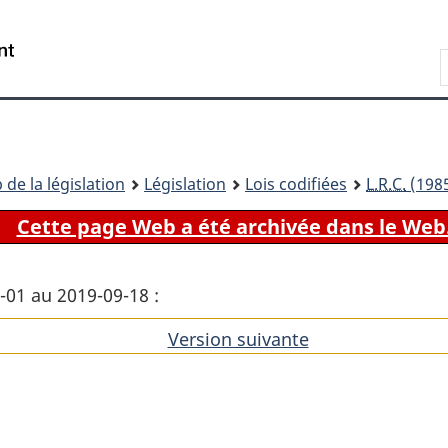
Passer
Passer
Passer
au
à
à
Recherche
contenu
«
la
principal
À
version
propos
HTML
de
simplifiée
ce
 de la législation
Législation
Lois codifiées
L.R.C.
(1985
site
Cette page Web a été archivée dans le Web
1-01 au 2019-09-18 :
Version suivante
de
l'article