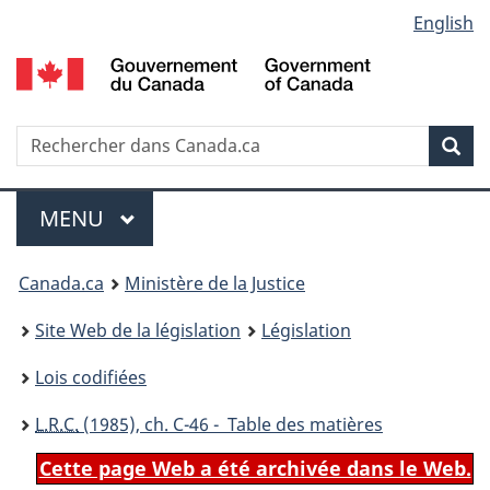
Language
English
Passer
Passer
Passer
au
à
à
selection
contenu
«
la
principal
À
version
propos
HTML
Recherche
R
Rec
de
simplifiée
d
ce
C
Menu
site
MENU
PRINCIPAL
You
Canada.ca
Ministère de la Justice
are
Site Web de la législation
Législation
here:
Lois codifiées
L.R.C.
(1985), ch. C-46 - Table des matières
Cette page Web a été archivée dans le Web.