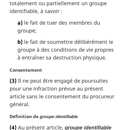
a
totalement ou partiellement un groupe
:
r
identifiable, à savoir :
g
i
a)
le fait de tuer des membres du
n
groupe;
a
l
b)
le fait de soumettre délibérément le
e
groupe à des conditions de vie propres
:
à entraîner sa destruction physique.
N
Consentement
o
(3)
Il ne peut être engagé de poursuites
t
pour une infraction prévue au présent
e
m
article sans le consentement du procureur
a
général.
r
g
N
Définition de
groupe identifiable
i
o
(4)
Au présent article,
n
groupe identifiable
t