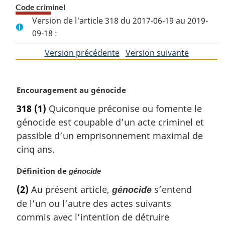
Code criminel
Version de l'article 318 du 2017-06-19 au 2019-
09-18 :
Version précédente
de
Version suivante
de
l'article
l'article
N
Encouragement au génocide
o
318
(1)
Quiconque préconise ou fomente le
t
génocide est coupable d’un acte criminel et
e
m
passible d’un emprisonnement maximal de
a
cinq ans.
r
g
N
Définition de
génocide
i
o
(2)
Au présent article,
s’entend
n
génocide
t
a
de l’un ou l’autre des actes suivants
e
l
m
commis avec l’intention de détruire
e