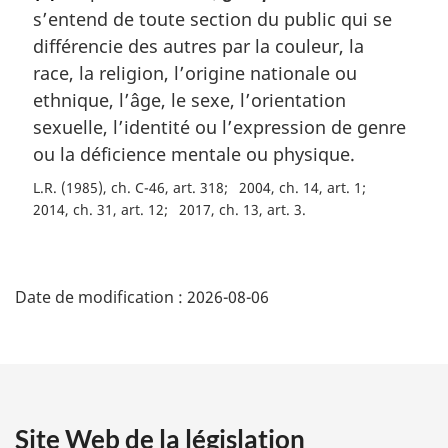
a
s’entend de toute section du public qui se
e
l
m
différencie des autres par la couleur, la
e
a
race, la religion, l’origine nationale ou
:
r
ethnique, l’âge, le sexe, l’orientation
g
sexuelle, l’identité ou l’expression de genre
i
n
ou la déficience mentale ou physique.
a
L.R. (1985), ch. C-46, art. 318
2004, ch. 14, art. 1
l
2014, ch. 31, art. 12
2017, ch. 13, art. 3
e
:
D
Date de modification :
2026-08-06
é
t
a
Site Web de la législation
i