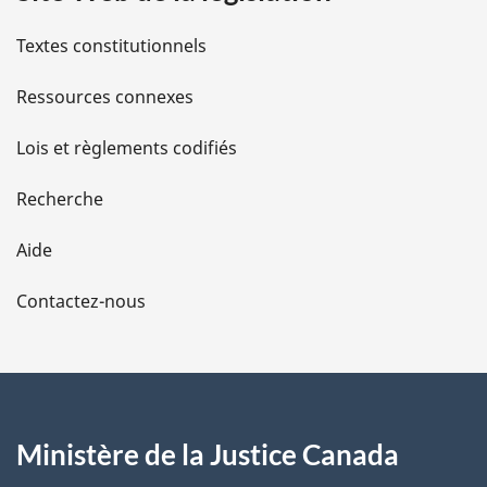
l
Textes constitutionnels
s
Ressources connexes
d
Lois et règlements codifiés
e
Recherche
l
Aide
a
Contactez-nous
p
a
g
Ministère de la Justice Canada
e