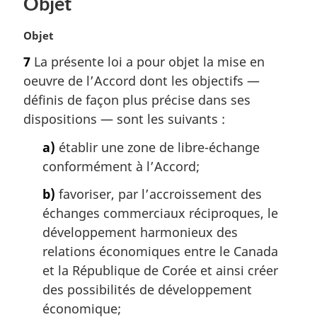
Objet
r
g
i
N
Objet
n
o
7
La présente loi a pour objet la mise en
a
t
oeuvre de l’Accord dont les objectifs —
l
e
e
m
définis de façon plus précise dans ses
:
a
dispositions — sont les suivants :
r
g
a)
établir une zone de libre-échange
i
conformément à l’Accord;
n
a
b)
favoriser, par l’accroissement des
l
échanges commerciaux réciproques, le
e
développement harmonieux des
:
relations économiques entre le Canada
et la République de Corée et ainsi créer
des possibilités de développement
économique;