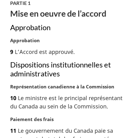
PARTIE 1
e
:
Mise en oeuvre de l’accord
Approbation
N
Approbation
o
9
L’Accord est approuvé.
t
e
Dispositions institutionnelles et
m
administratives
a
r
N
Représentation canadienne à la Commission
g
o
i
10
Le ministre est le principal représentant
t
n
du Canada au sein de la Commission.
e
a
m
l
N
Paiement des frais
a
e
o
r
:
11
Le gouvernement du Canada paie sa
t
g