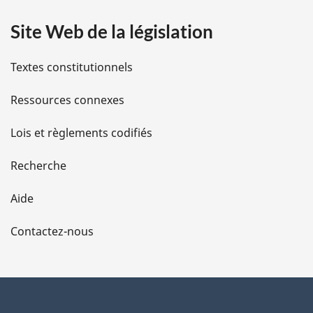
a
n
o
Site Web de la législation
i
t
e
l
Textes constitutionnels
d
e
s
Ressources connexes
b
a
d
s
Lois et règlements codifiés
d
e
e
Recherche
p
l
a
Aide
g
a
e
Contactez-nous
p
a
g