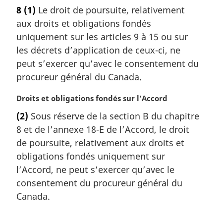
o
8
(1)
Le droit de poursuite, relativement
t
aux droits et obligations fondés
e
m
uniquement sur les articles 9 à 15 ou sur
a
les décrets d’application de ceux-ci, ne
r
peut s’exercer qu’avec le consentement du
g
procureur général du Canada.
i
n
N
Droits et obligations fondés sur l’Accord
a
o
l
(2)
Sous réserve de la section B du chapitre
t
e
8 et de l’annexe 18-E de l’Accord, le droit
e
:
m
de poursuite, relativement aux droits et
a
obligations fondés uniquement sur
r
l’Accord, ne peut s’exercer qu’avec le
g
consentement du procureur général du
i
Canada.
n
a
l