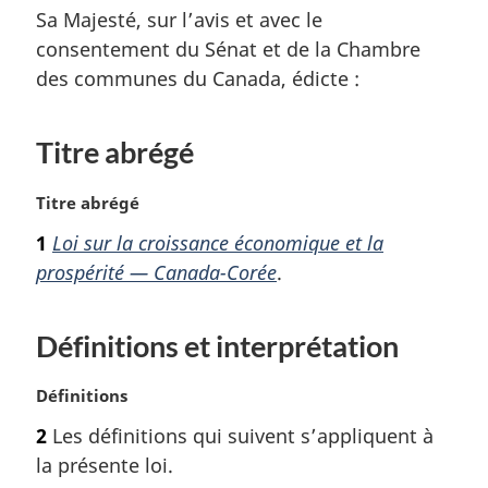
Sa Majesté, sur l’avis et avec le
consentement du Sénat et de la Chambre
des communes du Canada, édicte :
Titre abrégé
N
Titre abrégé
o
1
Loi sur la croissance économique et la
t
prospérité — Canada-Corée
.
e
m
a
Définitions et interprétation
r
g
i
N
Définitions
n
o
2
Les définitions qui suivent s’appliquent à
a
t
la présente loi.
l
e