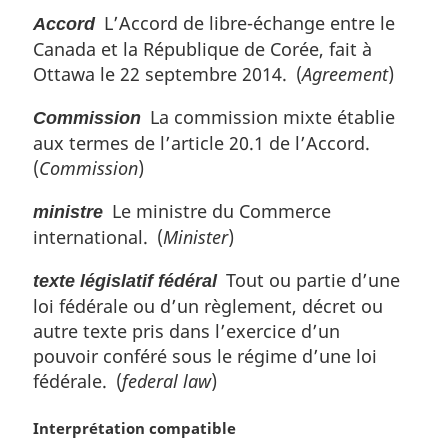
e
m
L’Accord de libre-échange entre le
Accord
:
a
Canada et la République de Corée, fait à
r
g
Ottawa le 22 septembre 2014. (
Agreement
)
i
n
La commission mixte établie
Commission
a
aux termes de l’article 20.1 de l’Accord.
l
(
Commission
)
e
:
Le ministre du Commerce
ministre
international. (
Minister
)
Tout ou partie d’une
texte législatif fédéral
loi fédérale ou d’un règlement, décret ou
autre texte pris dans l’exercice d’un
pouvoir conféré sous le régime d’une loi
fédérale. (
federal law
)
N
Interprétation compatible