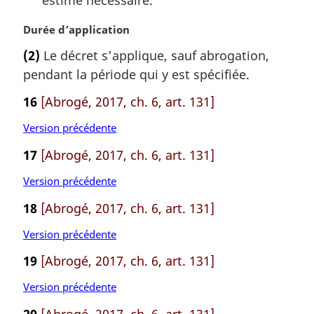
N
Durée d’application
o
(2)
Le décret s’applique, sauf abrogation,
t
pendant la période qui y est spécifiée.
e
m
16
[Abrogé, 2017, ch. 6, art. 131]
a
r
Version précédente
g
i
17
[Abrogé, 2017, ch. 6, art. 131]
n
Version précédente
a
l
18
[Abrogé, 2017, ch. 6, art. 131]
e
:
Version précédente
19
[Abrogé, 2017, ch. 6, art. 131]
Version précédente
20
[Abrogé, 2017, ch. 6, art. 131]