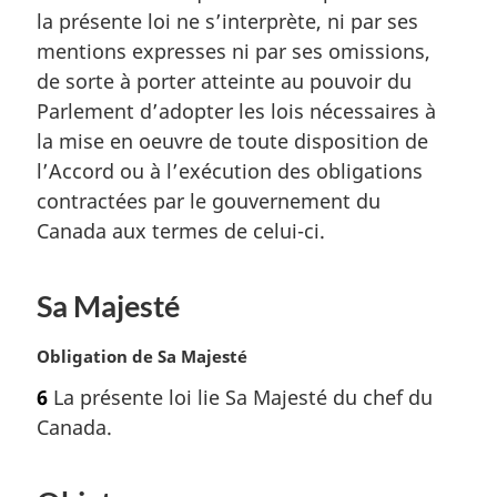
l
la présente loi ne s’interprète, ni par ses
e
e
m
mentions expresses ni par ses omissions,
:
a
de sorte à porter atteinte au pouvoir du
r
Parlement d’adopter les lois nécessaires à
g
la mise en oeuvre de toute disposition de
i
l’Accord ou à l’exécution des obligations
n
a
contractées par le gouvernement du
l
Canada aux termes de celui-ci.
e
:
Sa Majesté
N
Obligation de Sa Majesté
o
6
La présente loi lie Sa Majesté du chef du
t
Canada.
e
m
a