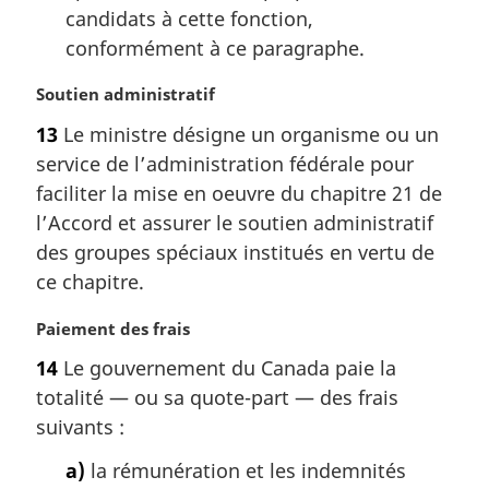
e
candidats à cette fonction,
:
conformément à ce paragraphe.
N
Soutien administratif
o
13
Le ministre désigne un organisme ou un
t
service de l’administration fédérale pour
e
m
faciliter la mise en oeuvre du chapitre 21 de
a
l’Accord et assurer le soutien administratif
r
des groupes spéciaux institués en vertu de
g
ce chapitre.
i
n
N
Paiement des frais
a
o
l
14
Le gouvernement du Canada paie la
t
e
totalité — ou sa quote-part — des frais
e
:
m
suivants :
a
a)
la rémunération et les indemnités
r