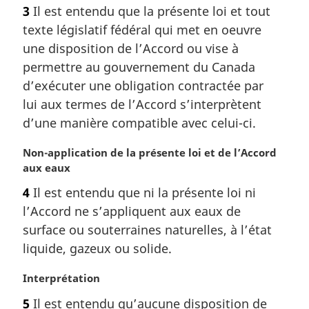
o
3
Il est entendu que la présente loi et tout
t
texte législatif fédéral qui met en oeuvre
e
m
une disposition de l’Accord ou vise à
a
permettre au gouvernement du Canada
r
d’exécuter une obligation contractée par
g
lui aux termes de l’Accord s’interprètent
i
d’une manière compatible avec celui-ci.
n
a
N
Non-application de la présente loi et de l’Accord
l
o
aux eaux
e
t
:
4
Il est entendu que ni la présente loi ni
e
l’Accord ne s’appliquent aux eaux de
m
a
surface ou souterraines naturelles, à l’état
r
liquide, gazeux ou solide.
g
i
N
Interprétation
n
o
5
Il est entendu qu’aucune disposition de
a
t