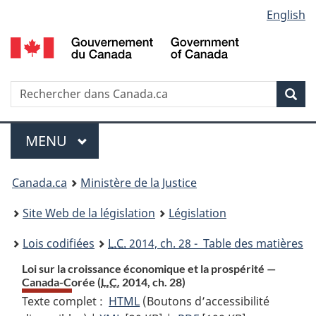
Language
English
Passer
Passer
Passer
au
à
à
selection
contenu
«
la
principal
À
version
propos
HTML
Recherche
R
Rec
de
simplifiée
d
ce
C
Menu
site
MENU
PRINCIPAL
You
Canada.ca
Ministère de la Justice
are
Site Web de la législation
Législation
here:
Lois codifiées
L.C.
2014, ch. 28 - Table des matières
Loi sur la croissance économique et la prospérité —
Canada-Corée (
L.C.
2014, ch. 28)
Texte complet :
HTML
Texte
(Boutons d’accessibilité