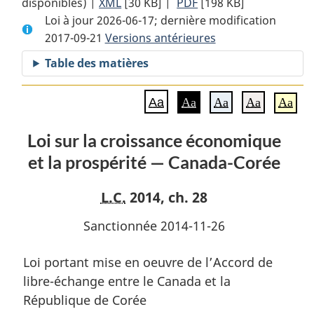
disponibles) |
XML
Texte
[30 KB]
complet
|
PDF
Texte
[198 KB]
Loi à jour 2026-06-17; dernière modification
complet
:
complet
2017-09-21
Versions antérieures
:
Loi
:
Loi
sur
Loi
Table des matières
sur
la
sur
la
croissance
la
Aa
Aa
Aa
Aa
Aa
croissance
économique
croissance
économique
et
économique
Loi sur la croissance économique
et
la
et
et la prospérité — Canada-Corée
la
prospérité
la
prospérité
—
prospérité
—
Canada-
—
L.C.
2014, ch. 28
Canada-
Corée
Canada-
Sanctionnée 2014-11-26
Corée
Corée
Loi portant mise en oeuvre de l’Accord de
libre-échange entre le Canada et la
République de Corée