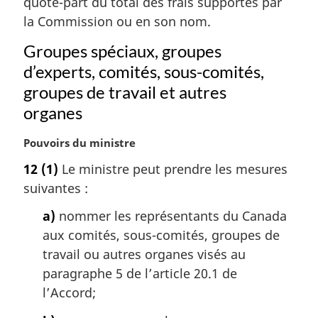
quote-part du total des frais supportés par
e
i
m
la Commission ou en son nom.
n
a
a
Groupes spéciaux, groupes
r
l
g
d’experts, comités, sous-comités,
e
i
:
groupes de travail et autres
n
organes
a
l
N
Pouvoirs du ministre
e
o
:
12
(1)
Le ministre peut prendre les mesures
t
suivantes :
e
m
a)
nommer les représentants du Canada
a
aux comités, sous-comités, groupes de
r
g
travail ou autres organes visés au
i
paragraphe 5 de l’article 20.1 de
n
l’Accord;
a
l