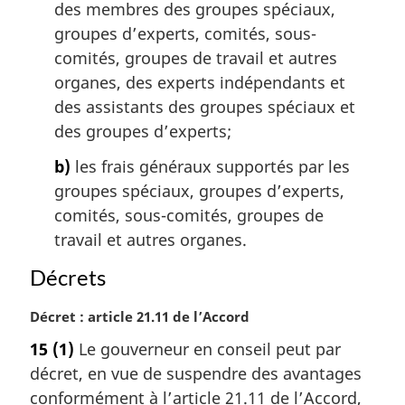
g
des membres des groupes spéciaux,
i
groupes d’experts, comités, sous-
n
comités, groupes de travail et autres
a
organes, des experts indépendants et
l
des assistants des groupes spéciaux et
e
:
des groupes d’experts;
b)
les frais généraux supportés par les
groupes spéciaux, groupes d’experts,
comités, sous-comités, groupes de
travail et autres organes.
Décrets
N
Décret : article 21.11 de l’Accord
o
15
(1)
Le gouverneur en conseil peut par
t
décret, en vue de suspendre des avantages
e
m
conformément à l’article 21.11 de l’Accord,