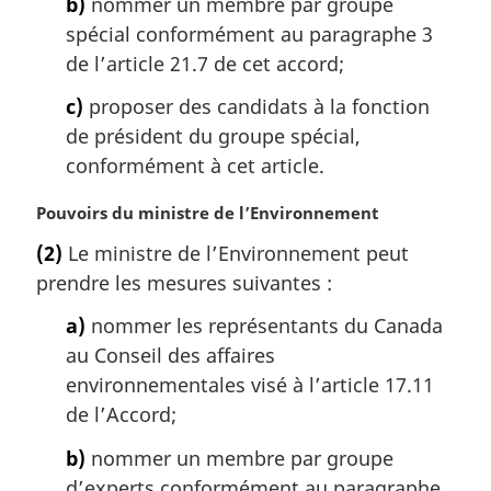
b)
nommer un membre par groupe
e
spécial conformément au paragraphe 3
:
de l’article 21.7 de cet accord;
c)
proposer des candidats à la fonction
de président du groupe spécial,
conformément à cet article.
N
Pouvoirs du ministre de l’Environnement
o
(2)
Le ministre de l’Environnement peut
t
prendre les mesures suivantes :
e
m
a)
nommer les représentants du Canada
a
au Conseil des affaires
r
g
environnementales visé à l’article 17.11
i
de l’Accord;
n
a
b)
nommer un membre par groupe
l
d’experts conformément au paragraphe