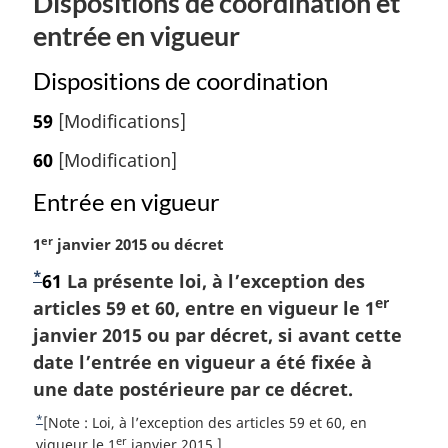
Dispositions de coordination et
entrée en vigueur
Dispositions de coordination
59
[Modifications]
60
[Modification]
Entrée en vigueur
er
N
1
janvier 2015 ou décret
o
*
N
61
La présente loi, à l’exception des
t
er
o
articles 59 et 60, entre en vigueur le 1
e
m
t
janvier 2015 ou par décret, si avant cette
a
e
date l’entrée en vigueur a été fixée à
r
d
une date postérieure par ce décret.
g
e
i
*
R
[Note : Loi, à l’exception des articles 59 et 60, en
b
n
er
e
vigueur le 1
janvier 2015.]