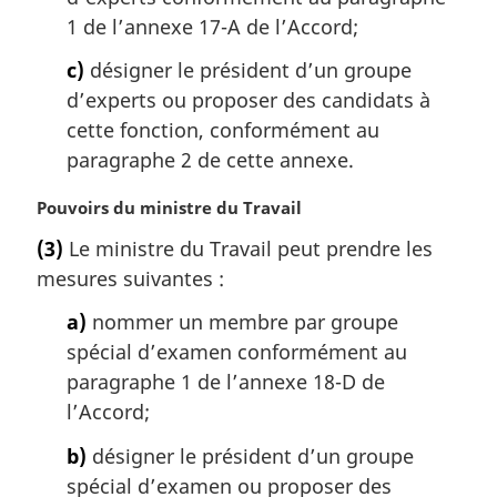
e
1 de l’annexe 17-A de l’Accord;
:
c)
désigner le président d’un groupe
d’experts ou proposer des candidats à
cette fonction, conformément au
paragraphe 2 de cette annexe.
N
Pouvoirs du ministre du Travail
o
(3)
Le ministre du Travail peut prendre les
t
mesures suivantes :
e
m
a)
nommer un membre par groupe
a
spécial d’examen conformément au
r
g
paragraphe 1 de l’annexe 18-D de
i
l’Accord;
n
a
b)
désigner le président d’un groupe
l
spécial d’examen ou proposer des