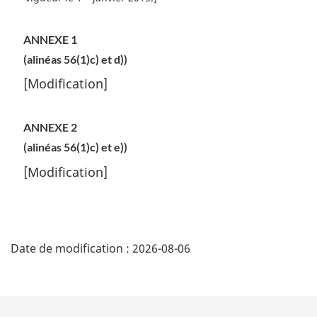
a
t
a
l
o
s
ANNEXE 1
e
u
d
:
(alinéas 56(1)c) et d))
r
e
à
[Modification]
p
l
a
a
r
ANNEXE 2
g
é
(alinéas 56(1)c) et e))
e
f
é
[Modification]
r
e
n
D
c
e
Date de modification :
2026-08-06
é
d
e
t
l
a