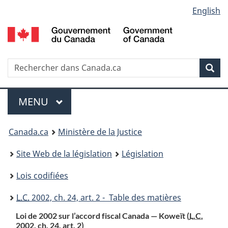
Language
English
Passer
Passer
Passer
au
à
à
selection
contenu
«
la
principal
À
version
propos
HTML
Recherche
R
Rec
de
simplifiée
d
ce
C
Menu
site
MENU
PRINCIPAL
You
Canada.ca
Ministère de la Justice
are
Site Web de la législation
Législation
here:
Lois codifiées
L.C.
2002, ch. 24, art. 2 - Table des matières
Loi de 2002 sur l’accord fiscal Canada — Koweït (
L.C.
2002, ch. 24, art. 2)