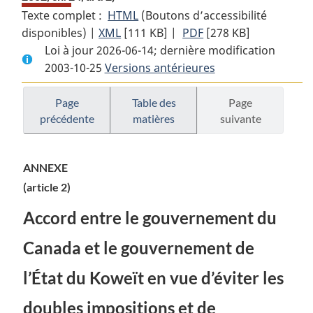
Texte complet :
HTML
Texte
(Boutons d’accessibilité
disponibles) |
XML
Texte
[111 KB]
complet
|
PDF
Texte
[278 KB]
Loi à jour 2026-06-14; dernière modification
complet
:
complet
2003-10-25
Versions antérieures
:
Loi
:
Loi
de
Loi
de
2002
de
Page
Table des
Page
précédente
matières
suivante
2002
sur
2002
sur
l’accord
sur
l’accord
fiscal
l’accord
ANNEXE
fiscal
Canada
fiscal
(article 2)
Canada
—
Canada
—
Koweït
—
Accord entre le gouvernement du
Koweït
Koweït
Canada et le gouvernement de
l’État du Koweït en vue d’éviter les
doubles impositions et de