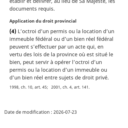
établir et délivrer, au lieu de Sa Majesté, les
r
documents requis.
g
i
N
Application du droit provincial
n
o
a
(4)
L’octroi d’un permis ou la location d’un
t
l
immeuble fédéral ou d’un bien réel fédéral
e
e
m
peuvent s’effectuer par un acte qui, en
:
a
vertu des lois de la province où est situé le
r
bien, peut servir à opérer l’octroi d’un
g
permis ou la location d’un immeuble ou
i
d’un bien réel entre sujets de droit privé.
n
a
1998, ch. 10, art. 45
2001, ch. 4, art. 141
l
e
D
:
Date de modification :
2026-07-23
é