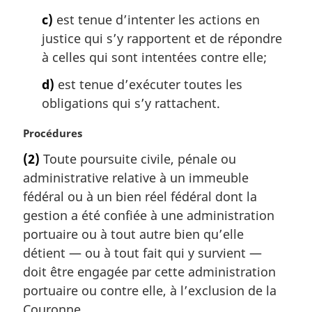
c)
est tenue d’intenter les actions en
justice qui s’y rapportent et de répondre
à celles qui sont intentées contre elle;
d)
est tenue d’exécuter toutes les
obligations qui s’y rattachent.
N
Procédures
o
(2)
Toute poursuite civile, pénale ou
t
administrative relative à un immeuble
e
m
fédéral ou à un bien réel fédéral dont la
a
gestion a été confiée à une administration
r
portuaire ou à tout autre bien qu’elle
g
détient — ou à tout fait qui y survient —
i
doit être engagée par cette administration
n
a
portuaire ou contre elle, à l’exclusion de la
l
Couronne.