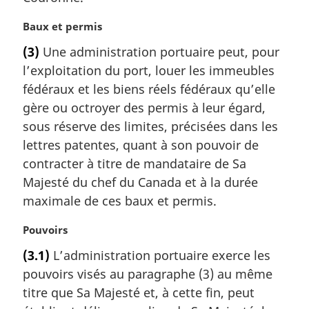
e
:
N
Baux et permis
o
(3)
Une administration portuaire peut, pour
t
l’exploitation du port, louer les immeubles
e
m
fédéraux et les biens réels fédéraux qu’elle
a
gère ou octroyer des permis à leur égard,
r
sous réserve des limites, précisées dans les
g
lettres patentes, quant à son pouvoir de
i
contracter à titre de mandataire de Sa
n
a
Majesté du chef du Canada et à la durée
l
maximale de ces baux et permis.
e
:
N
Pouvoirs
o
(3.1)
L’administration portuaire exerce les
t
pouvoirs visés au paragraphe (3) au même
e
m
titre que Sa Majesté et, à cette fin, peut
a