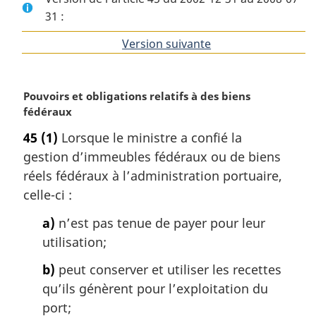
31 :
Version suivante
de
l'article
N
Pouvoirs et obligations relatifs à des biens
o
fédéraux
t
45
(1)
Lorsque le ministre a confié la
e
gestion d’immeubles fédéraux ou de biens
m
a
réels fédéraux à l’administration portuaire,
r
celle-ci :
g
i
a)
n’est pas tenue de payer pour leur
n
utilisation;
a
l
b)
peut conserver et utiliser les recettes
e
qu’ils génèrent pour l’exploitation du
:
port;