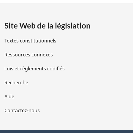
t
a
Site Web de la législation
i
l
Textes constitutionnels
s
Ressources connexes
d
Lois et règlements codifiés
e
Recherche
l
Aide
a
Contactez-nous
p
a