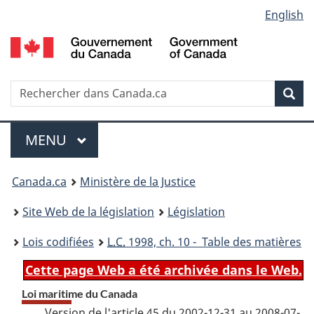
Language
English
Passer
Passer
Passer
au
à
à
selection
contenu
«
la
principal
À
version
propos
HTML
Recherche
R
Rec
de
simplifiée
d
ce
C
Menu
site
MENU
PRINCIPAL
You
Canada.ca
Ministère de la Justice
are
Site Web de la législation
Législation
here:
Lois codifiées
L.C.
1998, ch. 10 - Table des matières
Cette page Web a été archivée dans le Web.
Loi maritime du Canada
Version de l'article 45 du 2002-12-31 au 2008-07-