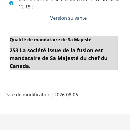
12-15 :
Version suivante
de
l'article
N
Qualité de mandataire de Sa Majesté
o
253
La société issue de la fusion est
t
mandataire de Sa Majesté du chef du
e
m
Canada.
a
r
g
D
i
Date de modification :
2026-08-06
n
é
a
t
l
e
a
: