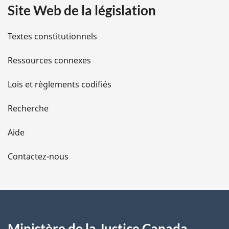
Site Web de la législation
i
l
Textes constitutionnels
s
Ressources connexes
d
Lois et règlements codifiés
e
Recherche
l
Aide
a
Contactez-nous
p
a
g
Ministère de la Justice Canada