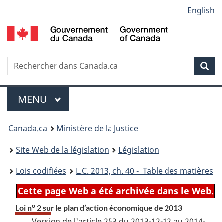
Language
English
Passer
Passer
Passer
au
à
à
selection
contenu
«
la
principal
À
version
propos
HTML
Recherche
R
Rec
de
simplifiée
d
ce
C
Menu
site
MENU
PRINCIPAL
You
Canada.ca
Ministère de la Justice
are
Site Web de la législation
Législation
here:
Lois codifiées
L.C.
2013, ch. 40 - Table des matières
Cette page Web a été archivée dans le Web.
o
Loi n
2 sur le plan d’action économique de 2013
Version de l'article 253 du 2013-12-12 au 2014-