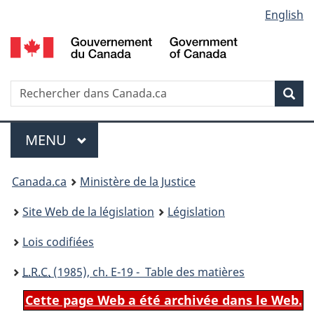
Language
English
Passer
Passer
Passer
au
à
à
selection
contenu
«
la
principal
À
version
propos
HTML
Recherche
R
Rec
de
simplifiée
d
ce
C
Menu
site
MENU
PRINCIPAL
You
Canada.ca
Ministère de la Justice
are
Site Web de la législation
Législation
here:
Lois codifiées
L.R.C.
(1985), ch. E-19 - Table des matières
Cette page Web a été archivée dans le Web.