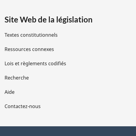
a
Site Web de la législation
i
l
Textes constitutionnels
s
Ressources connexes
d
Lois et règlements codifiés
e
Recherche
l
Aide
a
Contactez-nous
p
a