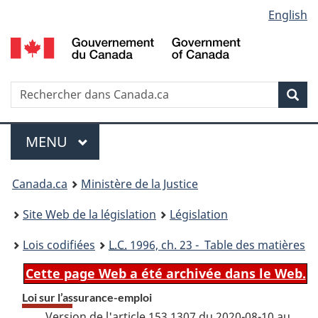
Language
English
Passer
Passer
Passer
au
à
à
selection
contenu
«
la
principal
À
version
propos
HTML
Recherche
R
Rec
de
simplifiée
d
ce
C
Menu
site
MENU
PRINCIPAL
You
Canada.ca
Ministère de la Justice
are
Site Web de la législation
Législation
here:
Lois codifiées
L.C.
1996, ch. 23 - Table des matières
Cette page Web a été archivée dans le Web.
Loi sur l’assurance-emploi
Version de l'article 153.1307 du 2020-08-10 au