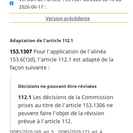
2026-06-17 :
Version précédente
de
l'article
N
Adaptation de l’article 112.1
o
153.1307
Pour l’application de l’alinéa
t
153.6(1)d), l’article 112.1 est adapté de la
e
m
façon suivante :
a
r
N
Décisions ne pouvant être révisées
g
o
i
112.1
Les décisions de la Commission
t
n
prises au titre de l’article 153.1306 ne
e
a
m
l
peuvent faire l’objet de la révision
a
e
prévue à l’article 112.
r
:
g
DORS/2020-169, art. 5
DORS/2020-173, art. 4