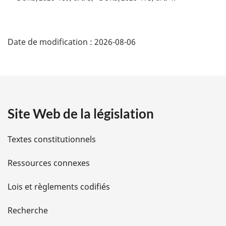
i
n
D
a
Date de modification :
2026-08-06
l
é
e
:
t
a
Site Web de la législation
i
l
Textes constitutionnels
s
Ressources connexes
d
Lois et règlements codifiés
e
Recherche
l