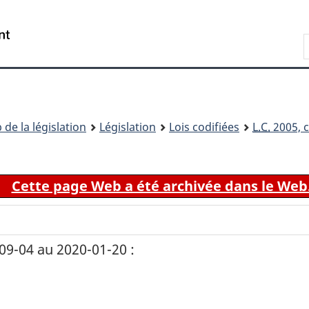
Passer
Passer
Passer
au
à
à
Recherche
contenu
«
la
principal
À
version
propos
HTML
de
simplifiée
ce
 de la législation
Législation
Lois codifiées
L.C.
2005, c
site
Cette page Web a été archivée dans le Web
9-04 au 2020-01-20 :