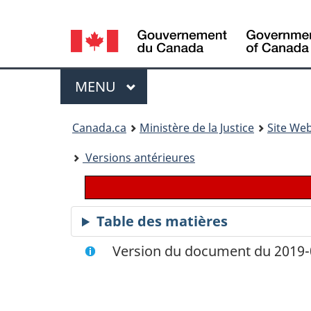
Language
selection
Menu
MENU
PRINCIPAL
You
Canada.ca
Ministère de la Justice
Site Web
are
Versions antérieures
here:
Table des matières
Version du document du 2019-0