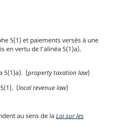
aphe 5(1) et paiements versés à une
s en vertu de l’alinéa 5(1)a).
a 5(1)a). (
property taxation law
)
5(1). (
local revenue law
)
endent au sens de la
Loi sur les