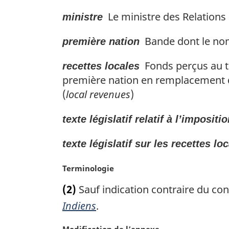
Le ministre des Relation
ministre
Bande dont le nom 
première nation
Fonds perçus au tit
recettes locales
première nation en remplacement de 
(
local revenues
)
texte législatif relatif à l’impositi
texte législatif sur les recettes lo
N
Terminologie
o
(2)
Sauf indication contraire du con
t
e
Indiens
.
m
a