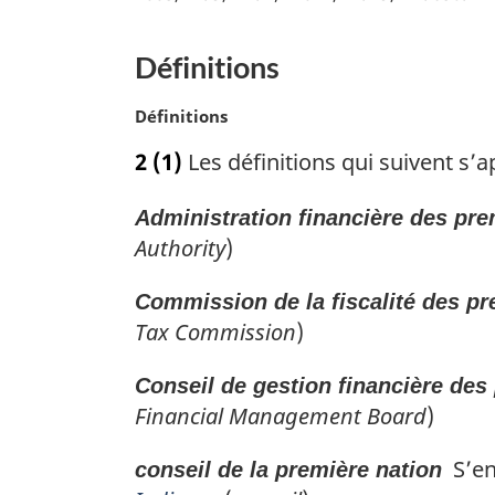
m
a
r
Définitions
g
i
N
Définitions
n
o
2
(1)
Les définitions qui suivent s’ap
a
t
l
e
e
Administration financière des pre
m
:
a
Authority
)
r
g
Commission de la fiscalité des pr
i
Tax Commission
)
n
a
Conseil de gestion financière des
l
Financial Management Board
)
e
:
S’ent
conseil de la première nation