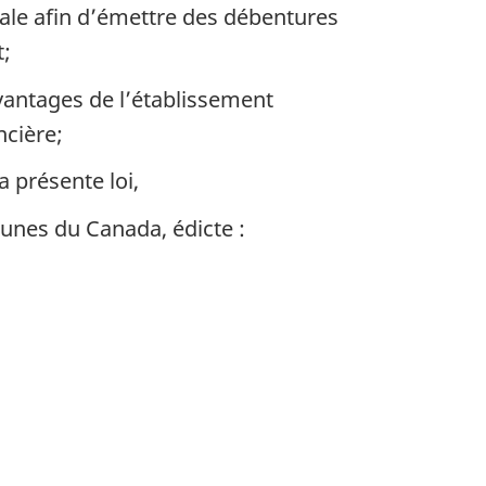
rale afin d’émettre des débentures
t;
vantages de l’établissement
ncière;
a présente loi,
unes du Canada, édicte :