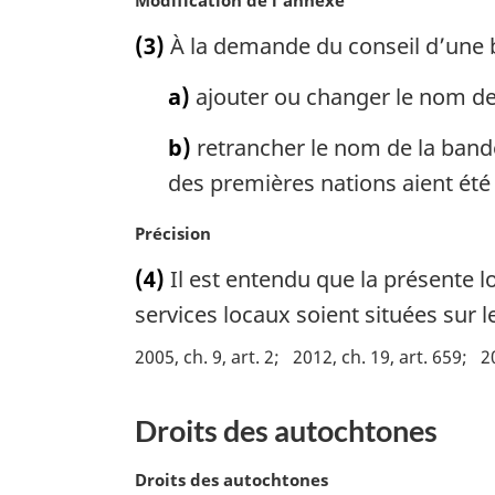
N
Modification de l’annexe
r
o
(3)
À la demande du conseil d’une ba
g
t
i
e
a)
ajouter ou changer le nom de
n
m
a
a
b)
retrancher le nom de la bande
l
r
e
g
des premières nations aient été
:
i
n
N
Précision
a
o
(4)
Il est entendu que la présente lo
l
t
e
e
services locaux soient situées sur l
:
m
2005, ch. 9, art. 2
2012, ch. 19, art. 659
2
a
r
g
Droits des autochtones
i
n
N
Droits des autochtones
a