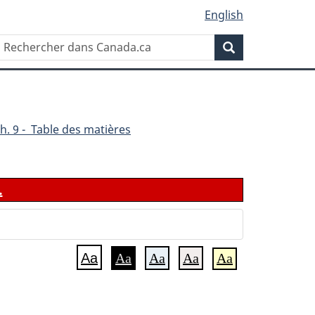
English
Rechercher
Recherche
dans
Canada.ca
h. 9 - Table des matières
.
Aa
Aa
Aa
Aa
Aa