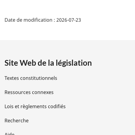
l
D
e
:
Date de modification :
2026-07-23
é
t
a
Site Web de la législation
i
l
Textes constitutionnels
s
Ressources connexes
d
Lois et règlements codifiés
e
Recherche
l
Aide