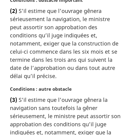
:
o
(2)
S’il estime que l’ouvrage gênera
t
sérieusement la navigation, le ministre
e
m
peut assortir son approbation des
a
conditions qu’il juge indiquées et,
r
notamment, exiger que la construction de
g
celui-ci commence dans les six mois et se
i
termine dans les trois ans qui suivent la
n
a
date de l’approbation ou dans tout autre
l
délai qu’il précise.
e
:
N
Conditions : autre obstacle
o
(3)
S’il estime que l’ouvrage gênera la
t
navigation sans toutefois la gêner
e
m
sérieusement, le ministre peut assortir son
a
approbation des conditions qu’il juge
r
indiquées et, notamment, exiger que la