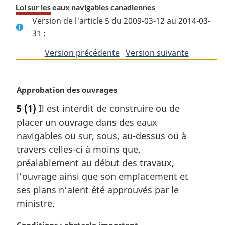
Loi sur les eaux navigables canadiennes
Version de l'article 5 du 2009-03-12 au 2014-03-
31 :
Version précédente
de
Version suivante
de
l'article
l'article
N
Approbation des ouvrages
o
5
(1)
Il est interdit de construire ou de
t
placer un ouvrage dans des eaux
e
m
navigables ou sur, sous, au-dessus ou à
a
travers celles-ci à moins que,
r
préalablement au début des travaux,
g
l’ouvrage ainsi que son emplacement et
i
ses plans n’aient été approuvés par le
n
a
ministre.
l
e
N
Conditions : obstacle important