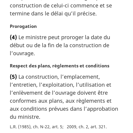
g
construction de celui-ci commence et se
i
termine dans le délai qu’il précise.
n
a
N
Prorogation
l
o
e
(4)
Le ministre peut proroger la date du
t
:
début ou de la fin de la construction de
e
m
l’ouvrage.
a
r
N
Respect des plans, règlements et conditions
g
o
(5)
La construction, l’emplacement,
i
t
l’entretien, l’exploitation, l’utilisation et
n
e
a
m
l’enlèvement de l’ouvrage doivent être
l
a
conformes aux plans, aux règlements et
e
r
aux conditions prévues dans l’approbation
:
g
du ministre.
i
n
L.R. (1985), ch. N-22, art. 5
2009, ch. 2, art. 321
a