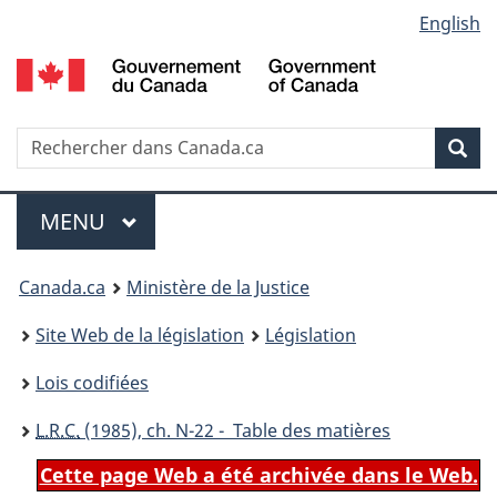
Language
English
Passer
Passer
Passer
au
à
à
selection
contenu
«
la
principal
À
version
propos
HTML
Recherche
R
Rec
de
simplifiée
d
ce
C
Menu
site
MENU
PRINCIPAL
You
Canada.ca
Ministère de la Justice
are
Site Web de la législation
Législation
here:
Lois codifiées
L.R.C.
(1985), ch. N-22 - Table des matières
Cette page Web a été archivée dans le Web.