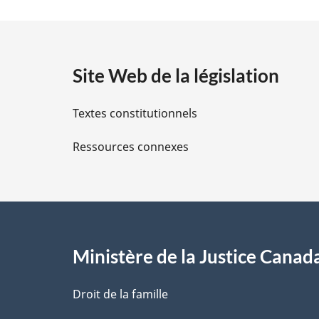
t
a
Site Web de la législation
i
Textes constitutionnels
l
Ressources connexes
s
d
e
l
Ministère de la Justice Canad
a
Droit de la famille