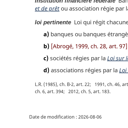
Banq
institution financière fédérale
m
i
a
et de prêt
ou association régie par 
n
r
a
g
Loi qui régit chacune 
l
loi pertinente
i
e
a)
banques ou banques étrangèr
n
:
a
b)
[Abrogé, 1999, ch. 28, art. 97]
l
e
c)
sociétés régies par la
Loi sur 
:
d)
associations régies par la
Loi
L.R. (1985), ch. B-2, art. 22
1991, ch. 46, art
ch. 6, art. 394
2012, ch. 5, art. 183
D
Date de modification :
2026-08-06
é