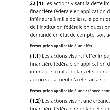
22
(1)
Les actions visant la dette i
t
e
financière fédérale en application d
m
inférieure à mille dollars, le point 
a
de l’institution fédérale en question 
r
g
demandé un état de compte, soit ac
i
n
N
Prescription applicable à un effet
a
o
(1.1)
Les actions visant l’effet imp
l
t
e
e
financière fédérale en application d
:
m
inférieure à mille dollars et si du
a
aucun versement n’a été fait à son
r
g
N
Prescription applicable à une créance cont
i
o
n
(1.2)
Les actions visant une créance 
t
a
e
financière fédérale pour laquelle u
l