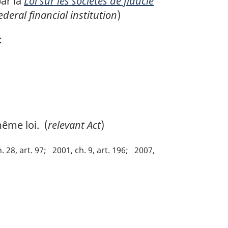
ar la
Loi sur les sociétés de fiducie
ederal financial institution
)
:
même loi. (
relevant Act
)
. 28, art. 97
2001, ch. 9, art. 196
2007,