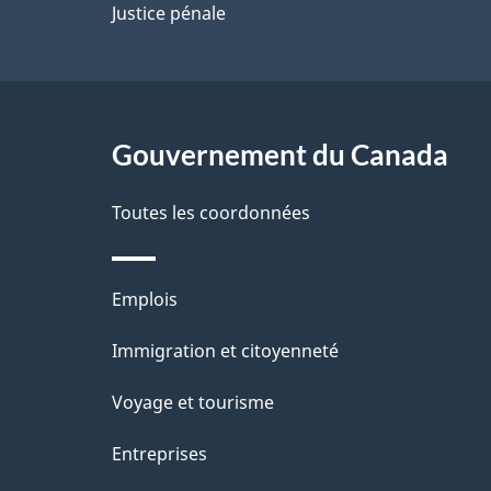
p
Justice pénale
a
g
Gouvernement du Canada
e
Toutes les coordonnées
Thèmes
Emplois
et
Immigration et citoyenneté
sujets
Voyage et tourisme
Entreprises