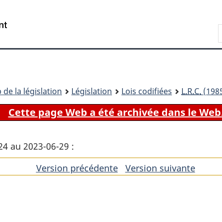
Passer
Passer
Passer
au
à
à
Recherche
contenu
«
la
principal
À
version
propos
HTML
de
simplifiée
ce
 de la législation
Législation
Lois codifiées
L.R.C.
(1985
site
Cette page Web a été archivée dans le Web
24 au 2023-06-29 :
Version précédente
de
Version suivante
de
l'article
l'artic