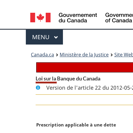
Language
selection
Menu
MENU
PRINCIPAL
You
Canada.ca
Ministère de la Justice
Site Web
are
here:
Loi sur la Banque du Canada
Version de l'article 22 du 2012-05-
N
Prescription applicable à une dette
o