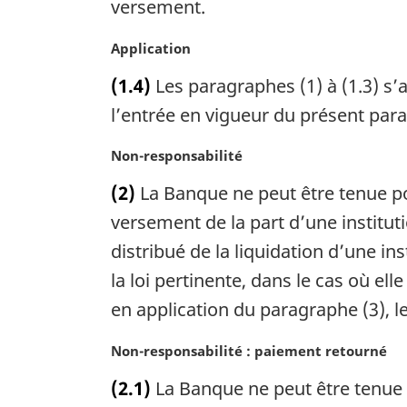
versement.
a
:
r
N
Application
g
o
i
(1.4)
Les paragraphes (1) à (1.3) s
t
n
e
l’entrée en vigueur du présent par
a
m
l
a
N
Non-responsabilité
e
r
o
:
(2)
La Banque ne peut être tenue po
g
t
i
e
versement de la part d’une instituti
n
m
distribué de la liquidation d’une in
a
a
la loi pertinente, dans le cas où el
l
r
e
g
en application du paragraphe (3), l
:
i
n
N
Non-responsabilité : paiement retourné
a
o
(2.1)
La Banque ne peut être tenue 
l
t
e