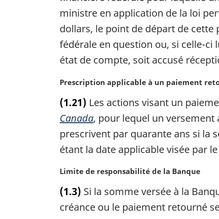
m
e
ministre en application de la loi pe
a
:
dollars, le point de départ de cette 
r
g
fédérale en question ou, si celle-ci 
i
état de compte, soit accusé réceptio
n
a
N
Prescription applicable à un paiement ret
l
o
e
(1.21)
Les actions visant un paiemen
t
:
e
Canada
, pour lequel un versement a
m
prescrivent par quarante ans si la s
a
étant la date applicable visée par le
r
g
N
Limite de responsabilité de la Banque
i
o
n
(1.3)
Si la somme versée à la Banque e
t
a
e
créance ou le paiement retourné se 
l
m
e