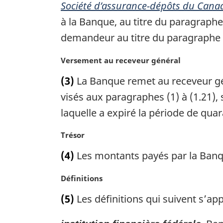
e
Société d’assurance-dépôts du Cana
:
m
à la Banque, au titre du paragraphe
a
demandeur au titre du paragraphe 1
r
g
N
Versement au receveur général
i
o
n
(3)
La Banque remet au receveur gén
t
a
e
visés aux paragraphes (1) à (1.21), 
l
m
e
laquelle a expiré la période de quar
a
:
r
N
Trésor
g
o
i
(4)
Les montants payés par la Banqu
t
n
e
a
N
Définitions
m
l
o
a
(5)
Les définitions qui suivent s’app
e
t
r
:
e
g