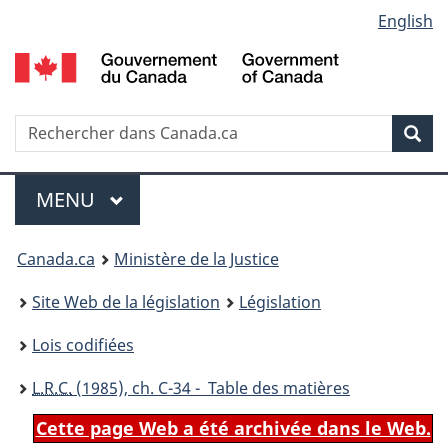
Language
English
Passer
Passer
Passer
au
à
à
selection
contenu
«
la
principal
À
version
propos
HTML
Recherche
R
Rec
de
simplifiée
d
ce
C
Menu
site
MENU
PRINCIPAL
You
Canada.ca
Ministère de la Justice
are
Site Web de la législation
Législation
here:
Lois codifiées
L.R.C.
(1985), ch. C-34 - Table des matières
Cette page Web a été archivée dans le Web.