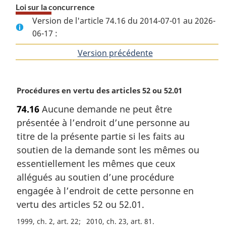
Loi sur la concurrence
Version de l'article 74.16 du 2014-07-01 au 2026-
06-17 :
Version précédente
de
l'article
N
Procédures en vertu des articles 52 ou 52.01
o
74.16
Aucune demande ne peut être
t
présentée à l’endroit d’une personne au
e
m
titre de la présente partie si les faits au
a
soutien de la demande sont les mêmes ou
r
essentiellement les mêmes que ceux
g
allégués au soutien d’une procédure
i
engagée à l’endroit de cette personne en
n
a
vertu des articles 52 ou 52.01.
l
1999, ch. 2, art. 22
2010, ch. 23, art. 81
e