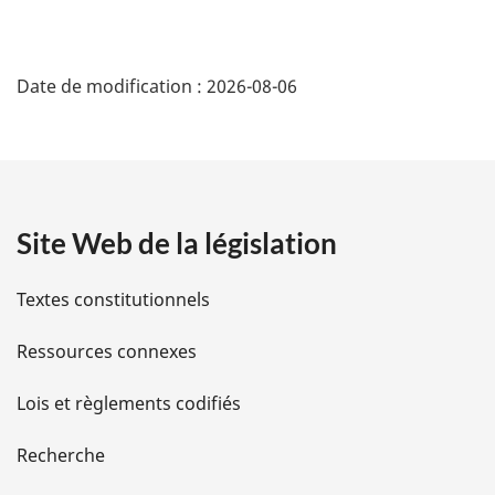
:
D
Date de modification :
2026-08-06
é
t
a
Site Web de la législation
i
l
Textes constitutionnels
s
Ressources connexes
d
Lois et règlements codifiés
e
Recherche
l