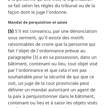
m
se fait selon les règles du tribunal ou de la
a
façon dont le juge l’ordonne.
r
g
N
Mandat de perquisition et saisie
i
o
(5)
S’il est convaincu, par une dénonciation
n
t
a
sous serment, qu’il existe des motifs
e
l
m
raisonnables de croire que la personne qui
e
a
fait l’objet de l’ordonnance prévue au
:
r
paragraphe (3) a en sa possession, dans un
g
bâtiment, contenant ou lieu, tout objet visé
i
par l’ordonnance et que cela n’est pas
n
a
souhaitable pour la sécurité de qui que ce
l
soit, un juge de la cour provinciale peut
e
délivrer un mandat autorisant un agent de
:
la paix à perquisitionner dans le bâtiment,
contenant ou lieu et à saisir les objets visés