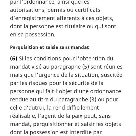
par l’ordonnance, ainsi que les
autorisations, permis ou certificats
d’enregistrement afférents à ces objets,
dont la personne est titulaire ou qui sont
en sa possession.
N
Perquisition et saisie sans mandat
o
(6)
Si les conditions pour l’obtention du
t
mandat visé au paragraphe (5) sont réunies
e
m
mais que l’urgence de la situation, suscitée
a
par les risques pour la sécurité de la
r
personne qui fait l’objet d’une ordonnance
g
rendue au titre du paragraphe (3) ou pour
i
celle d’autrui, la rend difficilement
n
a
réalisable, l’agent de la paix peut, sans
l
mandat, perquisitionner et saisir les objets
e
dont la possession est interdite par
: