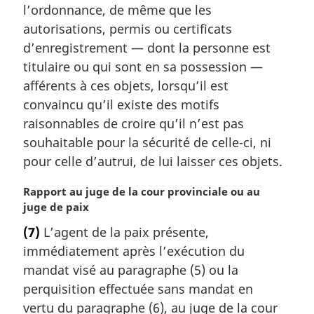
l’ordonnance, de même que les
autorisations, permis ou certificats
d’enregistrement — dont la personne est
titulaire ou qui sont en sa possession —
afférents à ces objets, lorsqu’il est
convaincu qu’il existe des motifs
raisonnables de croire qu’il n’est pas
souhaitable pour la sécurité de celle-ci, ni
pour celle d’autrui, de lui laisser ces objets.
N
Rapport au juge de la cour provinciale ou au
o
juge de paix
t
(7)
L’agent de la paix présente,
e
immédiatement après l’exécution du
m
a
mandat visé au paragraphe (5) ou la
r
perquisition effectuée sans mandat en
g
vertu du paragraphe (6), au juge de la cour