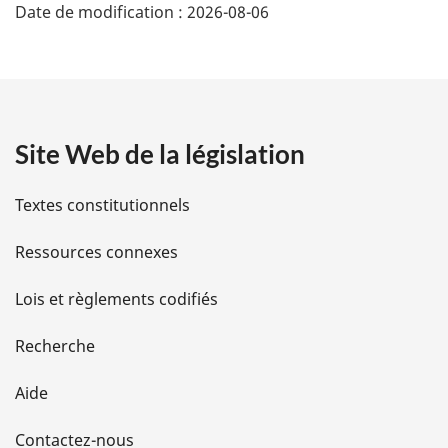
Date de modification :
2026-08-06
é
t
a
Site Web de la législation
i
l
Textes constitutionnels
s
Ressources connexes
d
Lois et règlements codifiés
e
Recherche
l
Aide
a
Contactez-nous