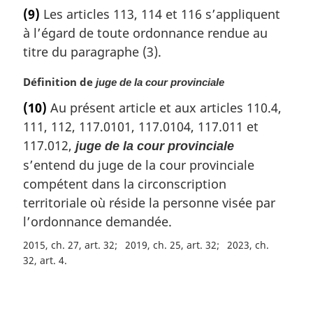
o
(9)
Les articles 113, 114 et 116 s’appliquent
t
à l’égard de toute ordonnance rendue au
e
m
titre du paragraphe (3).
a
r
N
Définition de
juge de la cour provinciale
g
o
(10)
Au présent article et aux articles 110.4,
i
t
111, 112, 117.0101, 117.0104, 117.011 et
n
e
a
m
117.012,
juge de la cour provinciale
l
a
s’entend du juge de la cour provinciale
e
r
compétent dans la circonscription
:
g
territoriale où réside la personne visée par
i
n
l’ordonnance demandée.
a
2015, ch. 27, art. 32
2019, ch. 25, art. 32
2023, ch.
l
32, art. 4
e
:
D