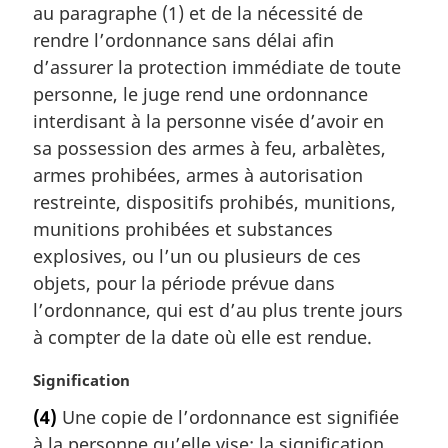
m
au paragraphe (1) et de la nécessité de
:
a
rendre l’ordonnance sans délai afin
r
d’assurer la protection immédiate de toute
g
personne, le juge rend une ordonnance
i
interdisant à la personne visée d’avoir en
n
a
sa possession des armes à feu, arbalètes,
l
armes prohibées, armes à autorisation
e
restreinte, dispositifs prohibés, munitions,
:
munitions prohibées et substances
explosives, ou l’un ou plusieurs de ces
objets, pour la période prévue dans
l’ordonnance, qui est d’au plus trente jours
à compter de la date où elle est rendue.
N
Signification
o
(4)
Une copie de l’ordonnance est signifiée
t
à la personne qu’elle vise; la signification
e