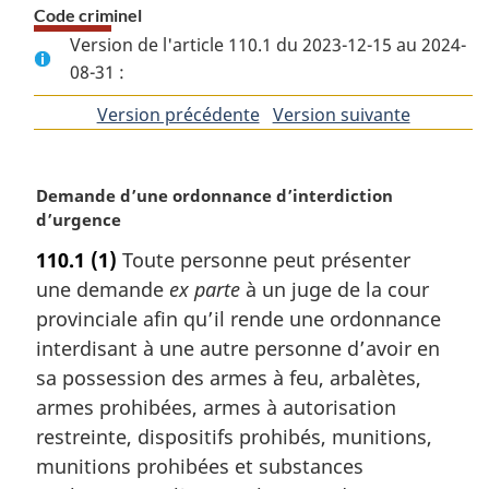
Code criminel
Version de l'article 110.1 du 2023-12-15 au 2024-
08-31 :
Version précédente
de
Version suivante
de
l'article
l'article
N
Demande d’une ordonnance d’interdiction
o
d’urgence
t
110.1
(1)
Toute personne peut présenter
e
une demande
ex parte
à un juge de la cour
m
a
provinciale afin qu’il rende une ordonnance
r
interdisant à une autre personne d’avoir en
g
sa possession des armes à feu, arbalètes,
i
armes prohibées, armes à autorisation
n
restreinte, dispositifs prohibés, munitions,
a
l
munitions prohibées et substances
e