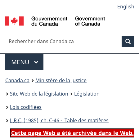
Language
English
Passer
Passer
Passer
au
à
à
selection
contenu
«
la
principal
À
version
propos
HTML
Recherche
R
Rec
de
simplifiée
d
ce
C
Menu
site
MENU
PRINCIPAL
You
Canada.ca
Ministère de la Justice
are
Site Web de la législation
Législation
here:
Lois codifiées
L.R.C.
(1985), ch. C-46 - Table des matières
Cette page Web a été archivée dans le Web.