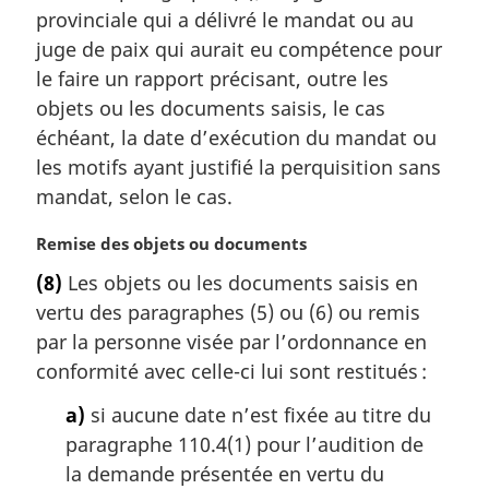
i
provinciale qui a délivré le mandat ou au
n
juge de paix qui aurait eu compétence pour
a
l
le faire un rapport précisant, outre les
e
objets ou les documents saisis, le cas
:
échéant, la date d’exécution du mandat ou
les motifs ayant justifié la perquisition sans
mandat, selon le cas.
N
Remise des objets ou documents
o
(8)
Les objets ou les documents saisis en
t
vertu des paragraphes (5) ou (6) ou remis
e
m
par la personne visée par l’ordonnance en
a
conformité avec celle-ci lui sont restitués :
r
g
a)
si aucune date n’est fixée au titre du
i
paragraphe 110.4(1) pour l’audition de
n
la demande présentée en vertu du
a