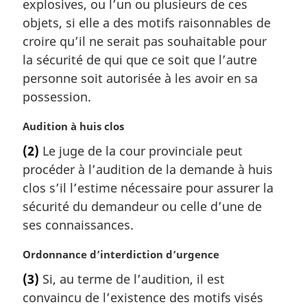
explosives, ou l’un ou plusieurs de ces
:
objets, si elle a des motifs raisonnables de
croire qu’il ne serait pas souhaitable pour
la sécurité de qui que ce soit que l’autre
personne soit autorisée à les avoir en sa
possession.
N
Audition à huis clos
o
(2)
Le juge de la cour provinciale peut
t
procéder à l’audition de la demande à huis
e
m
clos s’il l’estime nécessaire pour assurer la
a
sécurité du demandeur ou celle d’une de
r
ses connaissances.
g
i
N
Ordonnance d’interdiction d’urgence
n
o
a
(3)
Si, au terme de l’audition, il est
t
l
convaincu de l’existence des motifs visés
e
e