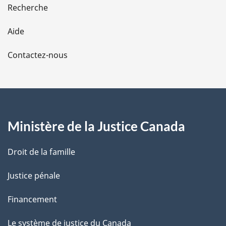
e
Recherche
l
Aide
a
Contactez-nous
p
a
g
Ministère de la Justice Canada
e
Droit de la famille
Justice pénale
Financement
Le système de justice du Canada