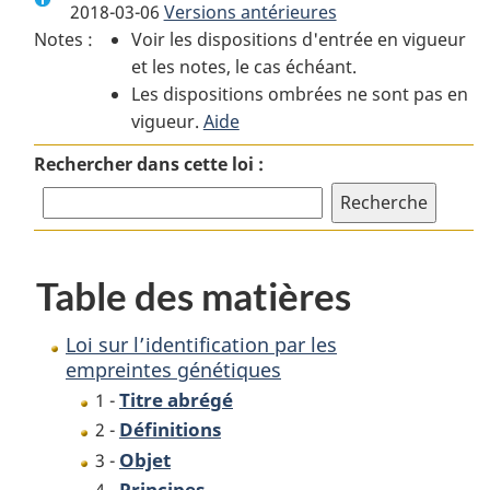
2018-03-06
Versions antérieures
:
Loi
:
Notes :
Voir les dispositions d'entrée en vigueur
Loi
sur
Loi
et les notes, le cas échéant.
sur
l’identification
sur
Les dispositions ombrées ne sont pas en
l’identification
par
l’identification
vigueur.
par
Aide
les
par
les
empreintes
les
Rechercher dans cette loi :
empreintes
génétiques
empreintes
génétiques
génétiques
Table des matières
Loi sur l’identification par les
empreintes génétiques
Titre abrégé
1 -
Définitions
2 -
Objet
3 -
Principes