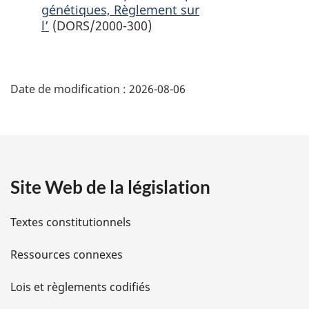
génétiques, Règlement sur
l’
(DORS/2000-300)
D
Date de modification :
2026-08-06
é
t
a
Site Web de la législation
i
l
Textes constitutionnels
s
Ressources connexes
d
Lois et règlements codifiés