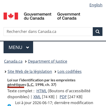
Language
English
Passer
Passer
Passer
au
à
à
selection
contenu
«
la
principal
À
version
propos
HTML
Recherche
R
Rec
de
simplifiée
d
ce
C
Menu
site
MENU
PRINCIPAL
You
Canada.ca
Department of Justice
are
Site Web de la législation
Lois codifiées
here:
Loi sur l’identification par les empreintes
génétiques (
L.C.
1998, ch. 37)
Texte complet :
HTML
Texte
(Boutons d’accessibilité
disponibles) |
XML
Texte
[74 KB]
complet
|
PDF
Texte
[247 KB]
Loi à jour 2026-06-17; dernière modification
complet
:
complet