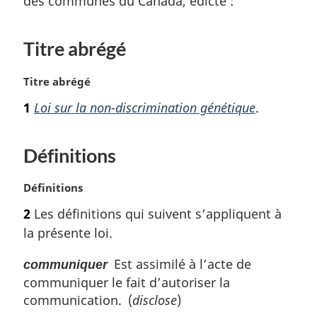
des communes du Canada, édicte :
Titre abrégé
N
Titre abrégé
o
1
Loi sur la non-discrimination génétique
.
t
e
m
Définitions
a
r
N
Définitions
g
o
i
2
Les définitions qui suivent s’appliquent à
t
n
la présente loi.
e
a
m
l
Est assimilé à l’acte de
communiquer
a
e
communiquer le fait d’autoriser la
r
:
g
communication. (
disclose
)
i