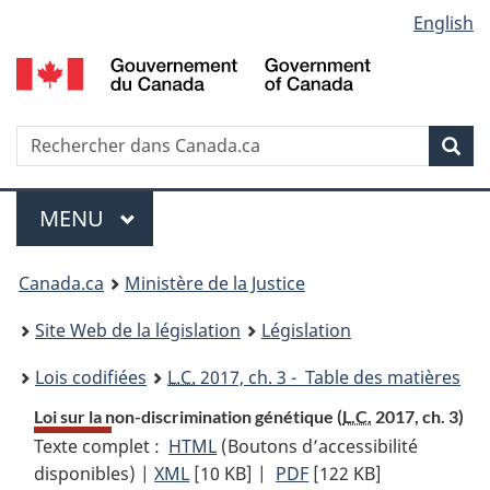
Language
English
Passer
Passer
Passer
au
à
à
selection
contenu
«
la
principal
À
version
propos
HTML
Recherche
R
Rec
de
simplifiée
d
ce
C
Menu
site
MENU
PRINCIPAL
You
Canada.ca
Ministère de la Justice
are
Site Web de la législation
Législation
here:
Lois codifiées
L.C.
2017, ch. 3 - Table des matières
Loi sur la non-discrimination génétique (
L.C.
2017, ch. 3)
Texte complet :
HTML
Texte
(Boutons d’accessibilité
disponibles) |
XML
Texte
[10 KB]
complet
|
PDF
Texte
[122 KB]