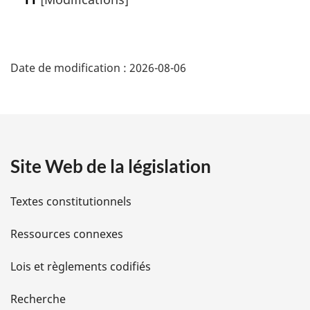
D
Date de modification :
2026-08-06
é
t
a
Site Web de la législation
i
l
Textes constitutionnels
s
Ressources connexes
d
Lois et règlements codifiés
e
Recherche