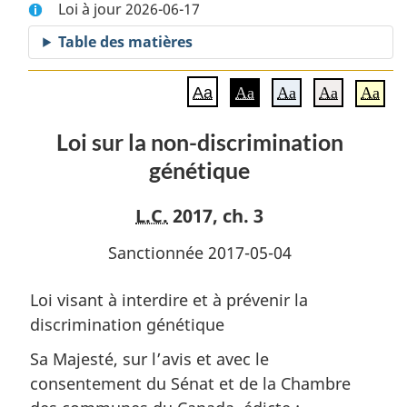
Loi à jour 2026-06-17
complet
:
complet
:
Loi
:
Table des matières
Loi
sur
Loi
sur
la
sur
Aa
Aa
Aa
Aa
Aa
la
non-
la
non-
discrimination
non-
Loi sur la non-discrimination
discrimination
génétique
discrimination
génétique
génétique
génétique
L.C.
2017, ch. 3
Sanctionnée 2017-05-04
Loi visant à interdire et à prévenir la
discrimination génétique
Sa Majesté, sur l’avis et avec le
consentement du Sénat et de la Chambre