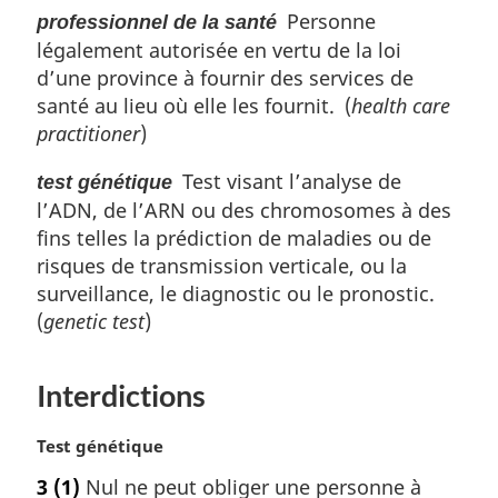
n
Personne
professionnel de la santé
a
légalement autorisée en vertu de la loi
l
d’une province à fournir des services de
e
santé au lieu où elle les fournit. (
health care
:
practitioner
)
Test visant l’analyse de
test génétique
l’ADN, de l’ARN ou des chromosomes à des
fins telles la prédiction de maladies ou de
risques de transmission verticale, ou la
surveillance, le diagnostic ou le pronostic.
(
genetic test
)
Interdictions
N
Test génétique
o
3
(1)
Nul ne peut obliger une personne à
t