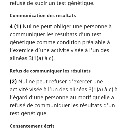
a
refusé de subir un test génétique.
r
g
N
Communication des résultats
i
o
4
(1)
Nul ne peut obliger une personne à
n
t
a
communiquer les résultats d’un test
e
l
m
génétique comme condition préalable à
e
a
l’exercice d’une activité visée à l’un des
:
r
alinéas 3(1)a) à c).
g
i
N
Refus de communiquer les résultats
n
o
a
(2)
Nul ne peut refuser d’exercer une
t
l
activité visée à l’un des alinéas 3(1)a) à c) à
e
e
m
l’égard d’une personne au motif qu’elle a
:
a
refusé de communiquer les résultats d’un
r
test génétique.
g
i
N
Consentement écrit
n