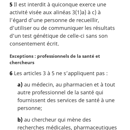
o
a
5
Il est interdit à quiconque exerce une
t
l
activité visée aux alinéas 3(1)a) à c) à
e
e
m
l’égard d’une personne de recueillir,
:
a
d’utiliser ou de communiquer les résultats
r
d’un test génétique de celle-ci sans son
g
consentement écrit.
i
n
N
Exceptions : professionnels de la santé et
a
o
chercheurs
l
t
e
6
Les articles 3 à 5 ne s’appliquent pas :
e
:
m
a)
au médecin, au pharmacien et à tout
a
autre professionnel de la santé qui
r
fournissent des services de santé à une
g
i
personne;
n
b)
au chercheur qui mène des
a
l
recherches médicales, pharmaceutiques