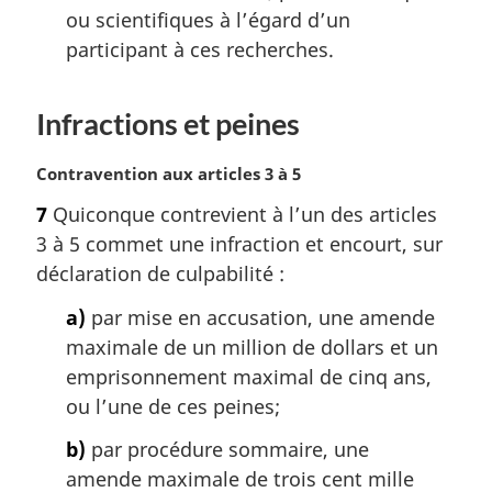
e
ou scientifiques à l’égard d’un
:
participant à ces recherches.
Infractions et peines
N
Contravention aux articles 3 à 5
o
7
Quiconque contrevient à l’un des articles
t
3 à 5 commet une infraction et encourt, sur
e
m
déclaration de culpabilité :
a
a)
par mise en accusation, une amende
r
g
maximale de un million de dollars et un
i
emprisonnement maximal de cinq ans,
n
ou l’une de ces peines;
a
l
b)
par procédure sommaire, une
e
amende maximale de trois cent mille
: