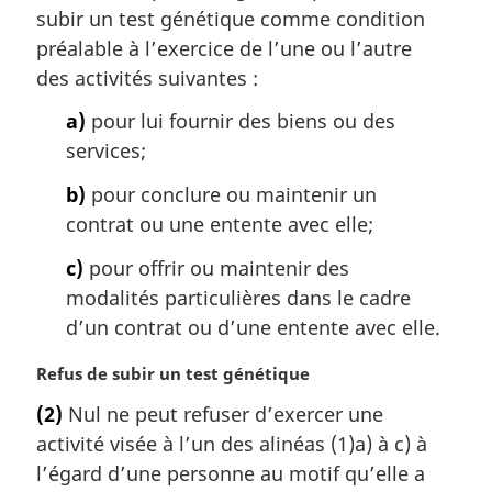
subir un test génétique comme condition
e
m
préalable à l’exercice de l’une ou l’autre
a
des activités suivantes :
r
g
a)
pour lui fournir des biens ou des
i
services;
n
a
b)
pour conclure ou maintenir un
l
contrat ou une entente avec elle;
e
:
c)
pour offrir ou maintenir des
modalités particulières dans le cadre
d’un contrat ou d’une entente avec elle.
N
Refus de subir un test génétique
o
(2)
Nul ne peut refuser d’exercer une
t
activité visée à l’un des alinéas (1)a) à c) à
e
m
l’égard d’une personne au motif qu’elle a