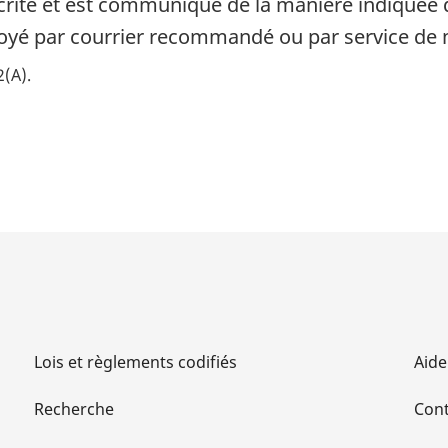
scrite et est communiqué de la manière indiquée d
 envoyé par courrier recommandé ou par service de
2(A)
Lois et règlements codifiés
Aide
Recherche
Cont