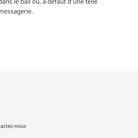
ans le bail ou, à défaut d’une telle
 messagerie.
actez-nous