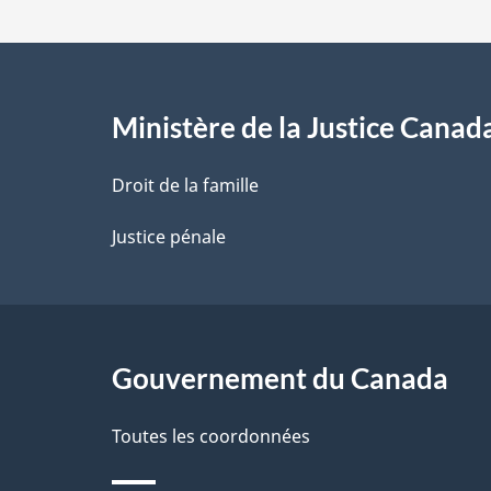
d
e
l
Ministère de la Justice Canad
a
Droit de la famille
p
Justice pénale
a
g
Gouvernement du Canada
e
Toutes les coordonnées