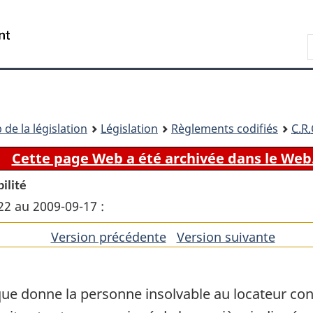
Passer
Passer
Passer
au
à
à
Recherche
contenu
«
la
principal
À
version
propos
HTML
de
simplifiée
ce
 de la législation
Législation
Règlements codifiés
C.R.
site
Cette page Web a été archivée dans le Web
bilité
22 au 2009-09-17 :
Version précédente
de
Version suivante
de
l'article
l'artic
l que donne la personne insolvable au locateur 