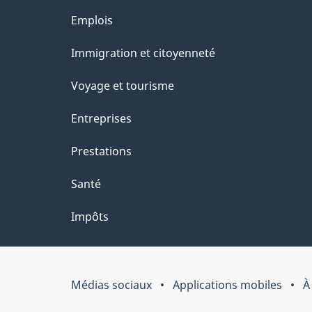
Thèmes
Emplois
et
Immigration et citoyenneté
sujets
Voyage et tourisme
Entreprises
Prestations
Santé
Impôts
Médias sociaux
Applications mobiles
À