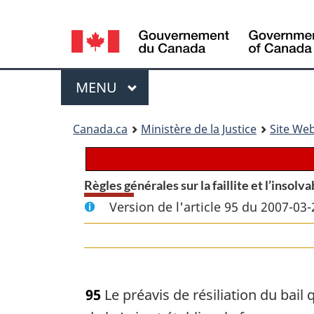
Language
selection
Menu
MENU
PRINCIPAL
You
Canada.ca
Ministère de la Justice
Site Web
are
here:
Règles générales sur la faillite et l’insolva
Version de l'article 95 du 2007-03-
95
Le préavis de résiliation du bai