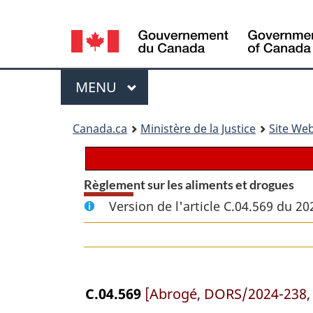
Language
selection
Menu
MENU
PRINCIPAL
You
Canada.ca
Ministère de la Justice
Site Web
are
here:
Règlement sur les aliments et drogues
Version de l'article C.04.569 du 20
C.04.569
[Abrogé, DORS/2024-238, a