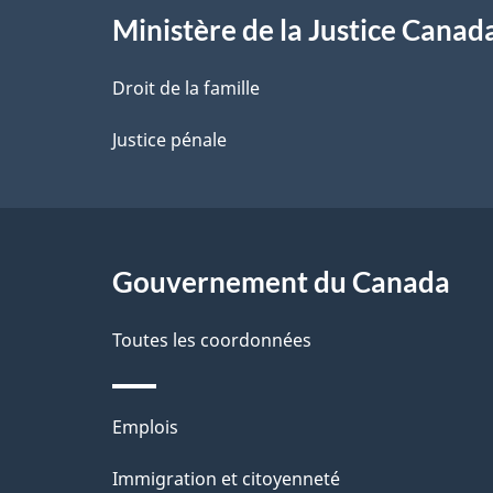
l
Ministère de la Justice Canad
a
Droit de la famille
p
Justice pénale
a
g
Gouvernement du Canada
e
Toutes les coordonnées
Thèmes
Emplois
et
Immigration et citoyenneté