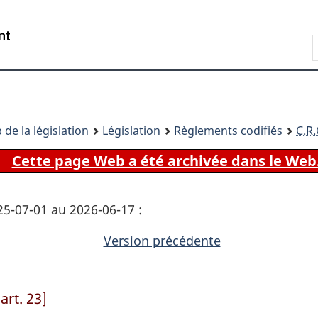
Passer
Passer
Passer
au
à
à
Recherche
contenu
«
la
principal
À
version
propos
HTML
de
simplifiée
ce
 de la législation
Législation
Règlements codifiés
C.R.
site
Cette page Web a été archivée dans le Web
25-07-01 au 2026-06-17 :
Version précédente
de
l'article
rt. 23]