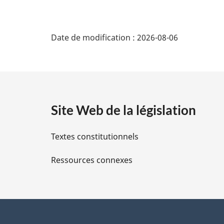
D
Date de modification :
2026-08-06
é
t
a
Site Web de la législation
i
Textes constitutionnels
l
Ressources connexes
s
d
e