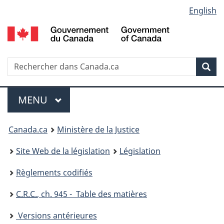
Language
English
Passer
Passer
Passer
au
à
à
selection
contenu
«
la
principal
À
version
propos
HTML
Recherche
R
Rec
de
simplifiée
d
ce
C
Menu
site
MENU
PRINCIPAL
You
Canada.ca
Ministère de la Justice
are
Site Web de la législation
Législation
here:
Règlements codifiés
C.R.C.
, ch. 945 - Table des matières
Versions antérieures