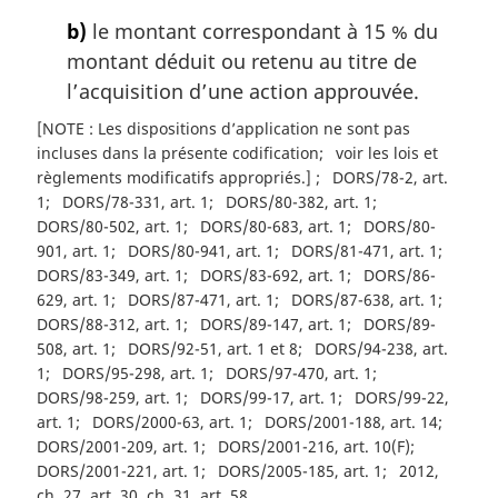
b)
le montant correspondant à 15 % du
montant déduit ou retenu au titre de
l’acquisition d’une action approuvée.
[NOTE : Les dispositions d’application ne sont pas
incluses dans la présente codification
voir les lois et
règlements modificatifs appropriés.]
DORS/78-2, art.
1
DORS/78-331, art. 1
DORS/80-382, art. 1
DORS/80-502, art. 1
DORS/80-683, art. 1
DORS/80-
901, art. 1
DORS/80-941, art. 1
DORS/81-471, art. 1
DORS/83-349, art. 1
DORS/83-692, art. 1
DORS/86-
629, art. 1
DORS/87-471, art. 1
DORS/87-638, art. 1
DORS/88-312, art. 1
DORS/89-147, art. 1
DORS/89-
508, art. 1
DORS/92-51, art. 1 et 8
DORS/94-238, art.
1
DORS/95-298, art. 1
DORS/97-470, art. 1
DORS/98-259, art. 1
DORS/99-17, art. 1
DORS/99-22,
art. 1
DORS/2000-63, art. 1
DORS/2001-188, art. 14
DORS/2001-209, art. 1
DORS/2001-216, art. 10(F)
DORS/2001-221, art. 1
DORS/2005-185, art. 1
2012,
ch. 27, art. 30, ch. 31, art. 58