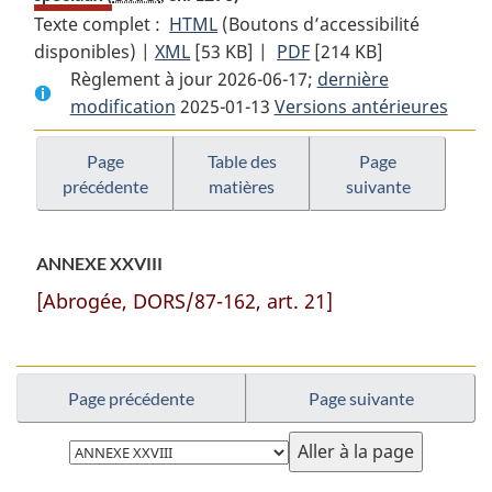
Texte complet :
HTML
Texte
(Boutons d’accessibilité
disponibles) |
XML
Texte
[53 KB]
complet
|
PDF
Texte
[214 KB]
Règlement à jour 2026-06-17;
complet
:
complet
dernière
modification
2025-01-13
:
Règlement
Versions antérieures
:
Règlement
sur
Règlement
sur
les
sur
Page
Table des
Page
précédente
matières
suivante
les
droits
les
droits
postaux
droits
postaux
de
postaux
ANNEXE XXVIII
de
services
de
services
spéciaux
services
[Abrogée, DORS/87-162, art. 21]
spéciaux
spéciaux
Page précédente
Page suivante
Choisissez
la