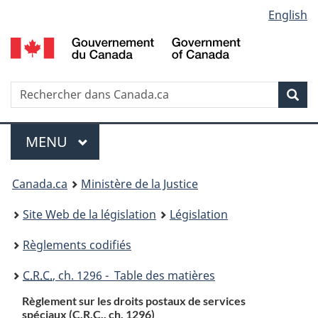
Language
English
Passer
Passer
Passer
au
à
à
selection
contenu
«
la
principal
À
version
propos
HTML
Recherche
R
Rec
de
simplifiée
d
ce
C
Menu
site
MENU
PRINCIPAL
You
Canada.ca
Ministère de la Justice
are
Site Web de la législation
Législation
here:
Règlements codifiés
C.R.C.
, ch. 1296 - Table des matières
Règlement sur les droits postaux de services
spéciaux (
C.R.C.
, ch. 1296)