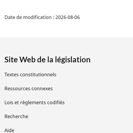
page
D
Date de modification :
2026-08-06
é
t
a
Site Web de la législation
i
l
Textes constitutionnels
s
Ressources connexes
d
Lois et règlements codifiés
e
Recherche
l
Aide