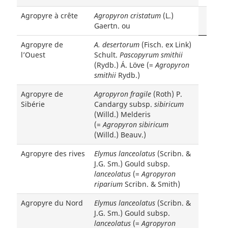
Agropyre à crête
Agropyron cristatum
(L.)
Gaertn. ou
Agropyre de
A. desertorum
(Fisch. ex Link)
l’Ouest
Schult.
Pascopyrum smithii
(Rydb.) Á. Löve (=
Agropyron
smithii
Rydb.)
Agropyre de
Agropyron fragile
(Roth) P.
Sibérie
Candargy subsp.
sibiricum
(Willd.) Melderis
(=
Agropyron sibiricum
(Willd.) Beauv.)
Agropyre des rives
Elymus lanceolatus
(Scribn. &
J.G. Sm.) Gould subsp.
lanceolatus
(=
Agropyron
riparium
Scribn. & Smith)
Agropyre du Nord
Elymus lanceolatus
(Scribn. &
J.G. Sm.) Gould subsp.
lanceolatus
(=
Agropyron