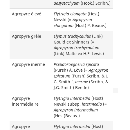
dasystachyum
(Hook.) Scribn.)
Agropyre élevé
Elytrigia elongata
(Host)
Nevski (=
Agropyron
elongatum
(Host) P. Beauv.)
Agropyre grêle
Elymus trachycaulus
(Link)
Gould ex Shinners (=
Agropyron trachycaulum
(Link) Malte ex H.F. Lewis)
Agropyre inerme
Pseudoroegneria spicata
(Pursh) Á. Löve (=
Agropyron
spicatum
(Pursh) Scribn. & J.
G. Smith f.
inerme
(Scribn. &
J.G. Smith) Beetle)
Agropyre
Elytrigia intermedia
(Host)
intermédiaire
Nevski subsp.
intermedia
(=
Agropyron intermedium
(Host)Beauv.)
Agropyre
Elytrigia intermedia
(Host)