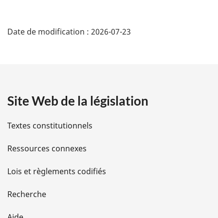
D
Date de modification :
2026-07-23
é
t
a
Site Web de la législation
i
l
Textes constitutionnels
s
Ressources connexes
d
Lois et règlements codifiés
e
Recherche
l
Aide