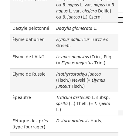
ou
B. napus
L. var.
napus
(=
B.
napus
L. var.
oleifera
Delile)
ou
B. juncea
(L.) Czern.
Dactyle pelotonné
Dactylis glomerata
L.
Élyme dahurien
Elymus dahuricus
Turcz ex
Griseb.
Élyme de l’Altaï
Leymus angustus
(Trin.) Pilg.
(=
Elymus angustus
Trin.)
Élyme de Russie
Psathyrostachys juncea
(Fisch.) Nevski (=
Elymus
junceus
Fisch.)
Épeautre
Triticum aestivum
L. subsp.
spelta
(L.) Thell. (=
T. spelta
L.)
Fétuque des prés
Festuca pratensis
Huds.
(type fourrager)