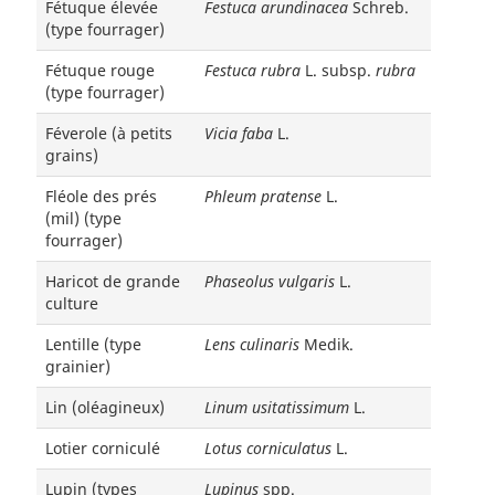
Fétuque élevée
Festuca arundinacea
Schreb.
(type fourrager)
Fétuque rouge
Festuca rubra
L. subsp.
rubra
(type fourrager)
Féverole (à petits
Vicia faba
L.
grains)
Fléole des prés
Phleum pratense
L.
(mil) (type
fourrager)
Haricot de grande
Phaseolus vulgaris
L.
culture
Lentille (type
Lens culinaris
Medik.
grainier)
Lin (oléagineux)
Linum usitatissimum
L.
Lotier corniculé
Lotus corniculatus
L.
Lupin (types
Lupinus
spp.