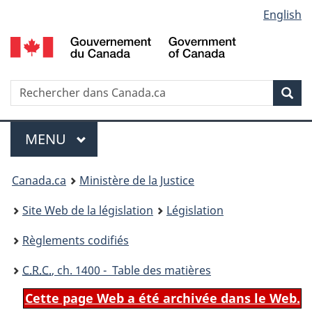
Language
English
Passer
Passer
Passer
au
à
à
selection
contenu
«
la
principal
À
version
propos
HTML
Recherche
R
Rec
de
simplifiée
d
ce
C
Menu
site
MENU
PRINCIPAL
You
Canada.ca
Ministère de la Justice
are
Site Web de la législation
Législation
here:
Règlements codifiés
C.R.C.
, ch. 1400 - Table des matières
Cette page Web a été archivée dans le Web.