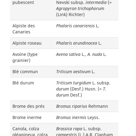
pubescent
Nevski subsp.
intermedia
(=
Agropyron trichophorum
(Link) Richter)
Alpiste des
Phalaris canariensis
L.
Canaries
Alpiste roseau
Phalaris arundinacea
L.
Avoine (type
Avena sativa
L.,
A. nuda
L.
grainier)
Blé commun
Triticum aestivum
L.
Blé durum
Triticum turgidum
L. subsp.
durum
(Desf.) Husn. (=
T.
durum
Desf.)
Brome des prés
Bromus riparius
Rehmann
Brome inerme
Bromus inermis
Leyss.
Canola, colza
Brassica rapa
L. subsp.
oléagineux, colza
campestris
(L.) A.R. Clapham