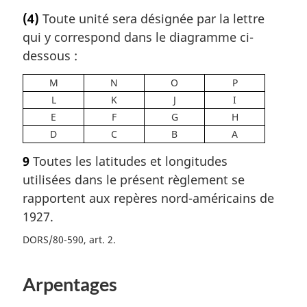
(4)
Toute unité sera désignée par la lettre
qui y correspond dans le diagramme ci-
dessous :
M
N
O
P
L
K
J
I
E
F
G
H
D
C
B
A
9
Toutes les latitudes et longitudes
utilisées dans le présent règlement se
rapportent aux repères nord-américains de
1927.
DORS/80-590, art. 2
Arpentages