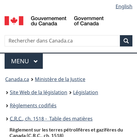
Language
English
Passer
Passer
Passer
au
à
à
selection
contenu
«
la
principal
À
version
propos
HTML
Recherche
R
Rec
de
simplifiée
d
ce
C
Menu
site
MENU
PRINCIPAL
You
Canada.ca
Ministère de la Justice
are
Site Web de la législation
Législation
here:
Règlements codifiés
C.R.C.
, ch. 1518 - Table des matières
Règlement sur les terres pétrolifères et gazifères du
Canada (
C.R.C.
, ch. 1518)