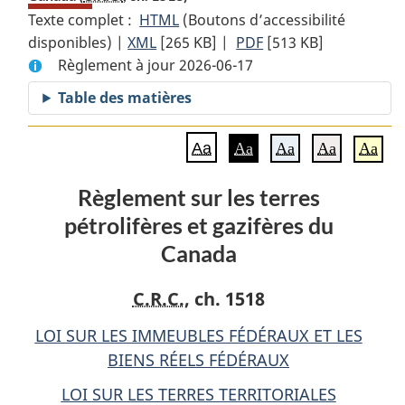
Texte complet :
HTML
Texte
(Boutons d’accessibilité
disponibles) |
XML
Texte
[265 KB]
complet
|
PDF
Texte
[513 KB]
Règlement à jour 2026-06-17
complet
:
complet
:
Règlement
:
Table des matières
Règlement
sur
Règlement
sur
les
sur
Aa
Aa
Aa
Aa
Aa
les
terres
les
terres
pétrolifères
terres
Règlement sur les terres
pétrolifères
et
pétrolifères
pétrolifères et gazifères du
et
gazifères
et
gazifères
du
gazifères
Canada
du
Canada
du
Canada
Canada
C.R.C.
, ch. 1518
LOI SUR LES IMMEUBLES FÉDÉRAUX ET LES
BIENS RÉELS FÉDÉRAUX
LOI SUR LES TERRES TERRITORIALES