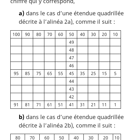
chiffre qui y correspond,
a)
dans le cas d’une étendue quadrillée
décrite à l’alinéa 2a), comme il suit :
100
90
80
70
60
50
40
30
20
10
49
48
47
46
95
85
75
65
55
45
35
25
15
5
44
43
42
91
81
71
61
51
41
31
21
11
1
b)
dans le cas d’une étendue quadrillée
décrite à l’alinéa 2b), comme il suit :
80
70
60
50
40
30
20
10