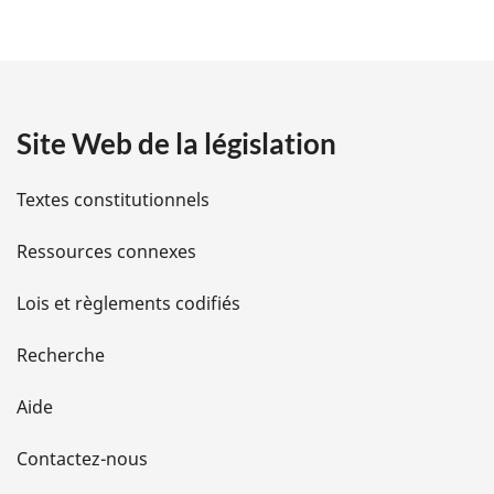
é
t
a
Site Web de la législation
i
l
Textes constitutionnels
s
Ressources connexes
d
Lois et règlements codifiés
e
Recherche
l
Aide
a
Contactez-nous
p