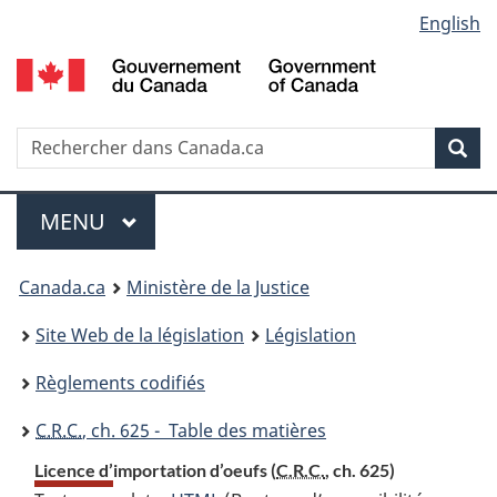
Language
English
Passer
Passer
Passer
au
à
à
selection
contenu
«
la
principal
À
version
propos
HTML
Recherche
R
Rec
de
simplifiée
d
ce
C
Menu
site
MENU
PRINCIPAL
You
Canada.ca
Ministère de la Justice
are
Site Web de la législation
Législation
here:
Règlements codifiés
C.R.C.
, ch. 625 - Table des matières
Licence d’importation d’oeufs (
C.R.C.
, ch. 625)