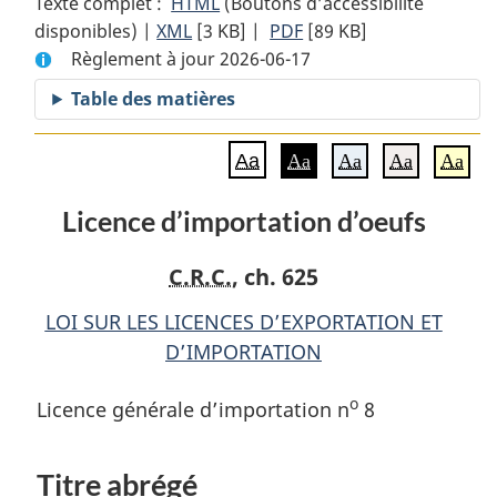
Texte complet :
HTML
Texte
(Boutons d’accessibilité
disponibles) |
XML
Texte
[3 KB]
complet
|
PDF
Texte
[89 KB]
Règlement à jour 2026-06-17
complet
:
complet
:
Licence
:
Table des matières
Licence
d’importation
Licence
d’importation
d’oeufs
d’importation
Aa
Aa
Aa
Aa
Aa
d’oeufs
d’oeufs
Licence d’importation d’oeufs
C.R.C.
, ch. 625
LOI SUR LES LICENCES D’EXPORTATION ET
D’IMPORTATION
o
Licence générale d’importation n
8
Titre abrégé