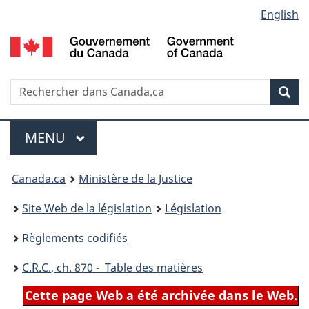
Language
English
Passer
Passer
Passer
au
à
à
selection
contenu
«
la
principal
À
version
propos
HTML
Recherche
R
Rec
de
simplifiée
d
ce
C
Menu
site
MENU
PRINCIPAL
You
Canada.ca
Ministère de la Justice
are
Site Web de la législation
Législation
here:
Règlements codifiés
C.R.C.
, ch. 870 - Table des matières
Cette page Web a été archivée dans le Web.