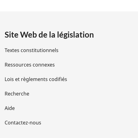
t
a
Site Web de la législation
i
l
Textes constitutionnels
s
Ressources connexes
d
Lois et règlements codifiés
e
Recherche
l
Aide
a
Contactez-nous
p