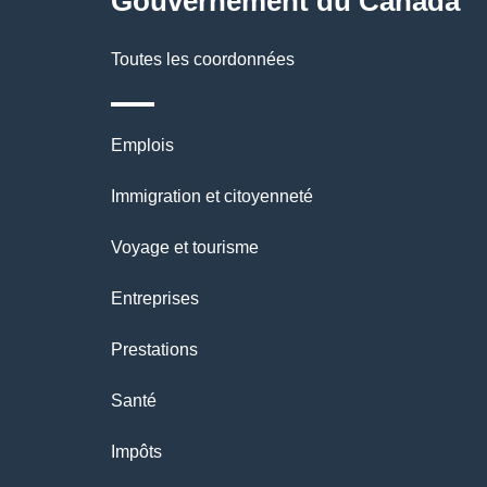
Gouvernement du Canada
e
Toutes les coordonnées
Thèmes
Emplois
et
Immigration et citoyenneté
sujets
Voyage et tourisme
Entreprises
Prestations
Santé
Impôts