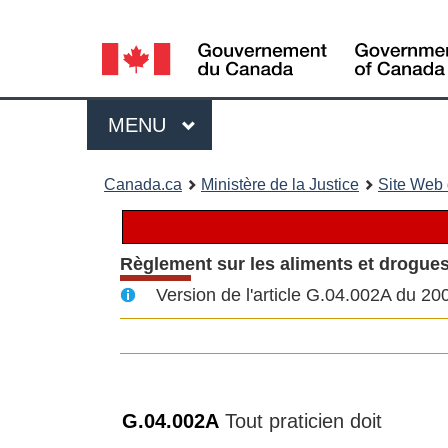
Language
selection
Menu
MENU
PRINCIPAL
You
Canada.ca
Ministère de la Justice
Site Web d
are
here:
Règlement sur les aliments et drogue
Version de l'article G.04.002A du 2
G.04.002A
Tout praticien doit