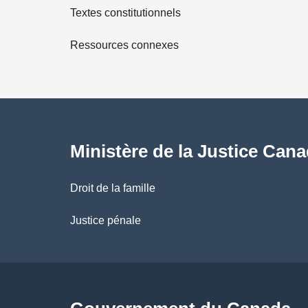
Textes constitutionnels
l
Ressources connexes
s
d
e
l
Ministère de la Justice Can
a
Droit de la famille
p
Justice pénale
a
g