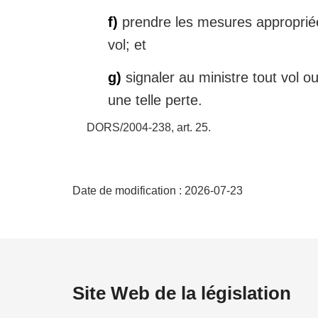
f)
prendre les mesures appropriées
vol; et
g)
signaler au ministre tout vol o
une telle perte.
DORS/2004-238, art. 25
D
Date de modification :
2026-07-23
é
t
a
Site Web de la législation
i