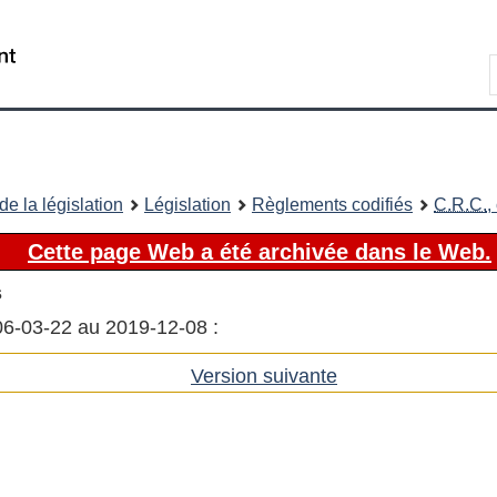
Passer
Passer
Passer
au
à
à
Recherche
contenu
«
la
principal
À
version
propos
HTML
de
simplifiée
ce
e la législation
Législation
Règlements codifiés
C.R.C.
,
site
Cette page Web a été archivée dans le Web.
s
006-03-22 au 2019-12-08 :
Version suivante
de
l'article