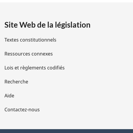
t
a
Site Web de la législation
i
l
Textes constitutionnels
s
Ressources connexes
d
Lois et règlements codifiés
e
Recherche
l
Aide
a
Contactez-nous
p
a