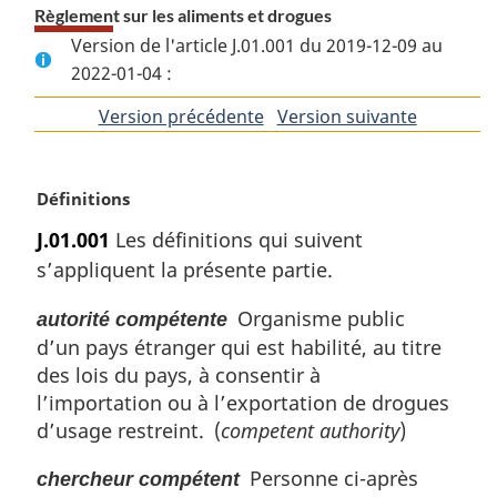
Règlement sur les aliments et drogues
Version de l'article J.01.001 du 2019-12-09 au
2022-01-04 :
Version précédente
de
Version suivante
de
l'article
l'article
N
Définitions
o
J.01.001
Les définitions qui suivent
t
s’appliquent la présente partie.
e
m
Organisme public
autorité compétente
a
d’un pays étranger qui est habilité, au titre
r
g
des lois du pays, à consentir à
i
l’importation ou à l’exportation de drogues
n
d’usage restreint. (
competent authority
)
a
l
Personne ci-après
chercheur compétent
e