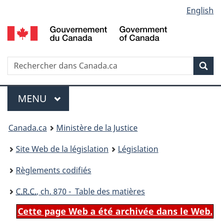
Language
English
Passer
Passer
Passer
au
à
à
selection
contenu
«
la
principal
À
version
propos
HTML
Recherche
R
Rec
de
simplifiée
d
ce
C
Menu
site
MENU
PRINCIPAL
You
Canada.ca
Ministère de la Justice
are
Site Web de la législation
Législation
here:
Règlements codifiés
C.R.C.
, ch. 870 - Table des matières
Cette page Web a été archivée dans le Web.