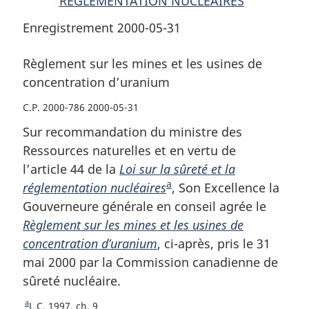
RÉGLEMENTATION NUCLÉAIRES
Enregistrement 2000-05-31
Règlement sur les mines et les usines de
concentration d’uranium
C.P. 2000-786 2000-05-31
Sur recommandation du ministre des
Ressources naturelles et en vertu de
l’article 44 de la
Loi sur la sûreté et la
a
réglementation nucléaires
N
, Son Excellence la
Gouverneure générale en conseil agrée le
o
Règlement sur les mines et les usines de
t
concentration d’uranium
, ci-après, pris le 31
e
mai 2000 par la Commission canadienne de
d
sûreté nucléaire.
e
b
a
R
L.C. 1997, ch. 9