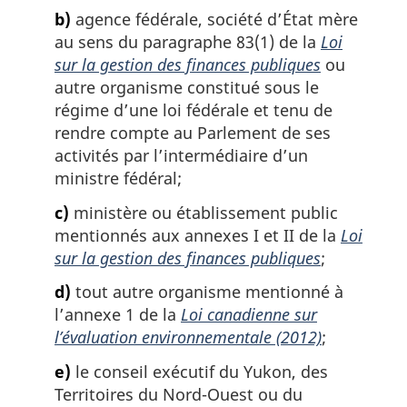
a
b)
agence fédérale, société d’État mère
n
au sens du paragraphe 83(1) de la
Loi
o
sur la gestion des finances publiques
ou
t
autre organisme constitué sous le
e
régime d’une loi fédérale et tenu de
d
e
rendre compte au Parlement de ses
b
activités par l’intermédiaire d’un
a
ministre fédéral;
s
d
c)
ministère ou établissement public
e
mentionnés aux annexes I et II de la
Loi
p
sur la gestion des finances publiques
;
a
g
d)
tout autre organisme mentionné à
e
l’annexe 1 de la
Loi canadienne sur
l’évaluation environnementale (2012)
;
e)
le conseil exécutif du Yukon, des
Territoires du Nord-Ouest ou du