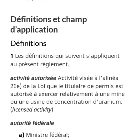
a
e
s
t
Définitions et champ
o
d
u
d’application
e
r
p
à
Définitions
a
l
a
g
1
Les définitions qui suivent s’appliquent
r
e
au présent règlement.
é
f
Activité visée à l’alinéa
activité autorisée
é
26e) de la Loi que le titulaire de permis est
r
autorisé à exercer relativement à une mine
e
ou une usine de concentration d’uranium.
n
c
(
licensed activity
)
e
d
autorité fédérale
e
a)
Ministre fédéral;
l