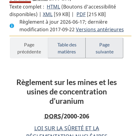
Texte complet :
HTML
Texte
(Boutons d’accessibilité
disponibles) |
XML
Texte
[59 KB]
complet
|
PDF
Texte
[215 KB]
Règlement à jour 2026-06-17; dernière
complet
:
complet
modification 2017-09-22
:
Règlement
Versions antérieures
:
Règlement
sur
Règlement
sur
les
sur
Page
Table des
Page
précédente
matières
suivante
les
mines
les
mines
et
mines
et
les
et
les
usines
les
Règlement sur les mines et les
usines
de
usines
de
concentration
de
usines de concentration
concentration
d’uranium
concentration
d’uranium
d’uranium
d’uranium
DORS
/2000-206
LOI SUR LA SÛRETÉ ET LA