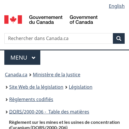
Language
English
Passer
Passer
Passer
au
à
à
selection
contenu
«
la
principal
À
version
propos
HTML
Recherche
R
Rec
de
simplifiée
d
ce
C
Menu
site
MENU
PRINCIPAL
You
Canada.ca
Ministère de la Justice
are
Site Web de la législation
Législation
here:
Règlements codifiés
DORS
/2000-206 - Table des matières
Règlement sur les mines et les usines de concentration
d’uranium (
DORS
/2000-206)