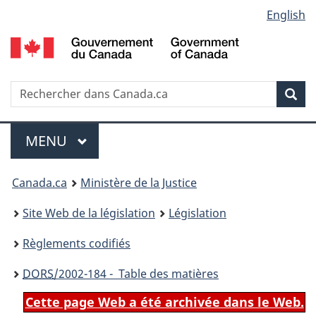
Language
English
Passer
Passer
Passer
au
à
à
selection
contenu
«
la
principal
À
version
propos
HTML
Recherche
R
Rec
de
simplifiée
d
ce
C
Menu
site
MENU
PRINCIPAL
You
Canada.ca
Ministère de la Justice
are
Site Web de la législation
Législation
here:
Règlements codifiés
DORS
/2002-184 - Table des matières
Cette page Web a été archivée dans le Web.