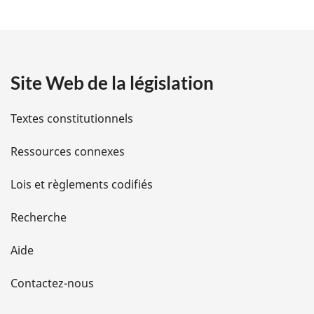
t
a
Site Web de la législation
i
l
Textes constitutionnels
s
Ressources connexes
d
Lois et règlements codifiés
e
Recherche
l
Aide
a
Contactez-nous
p